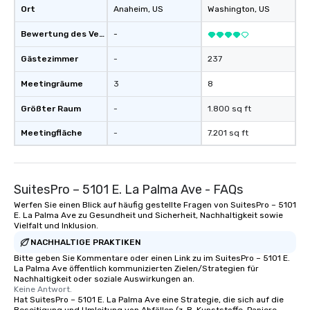
Ort
Anaheim
, US
Washington
, US
in that "golden hour" energy—where
the music is sophisticated enough for
Bewertung des Veranstaltungsortes
-
cocktails and conversation, yet
infectious enough to keep guests
Gästezimmer
-
237
engaged and energized throughout
Meetingräume
3
8
the night. ► Pop Nouveau has
decades of experience performing at
Größter Raum
-
1.800 sq ft
weddings all over the planet! We are
ready to provide you with the perfect
Meetingfläche
-
7.201 sq ft
soundtrack to enhance every moment
of your special day! From setting the
mood for your "I do" moment, to
SuitesPro – 5101 E. La Palma Ave - FAQs
creating a swinging vibe for cocktail
hour, to providing some sultry sounds
Werfen Sie einen Blick auf häufig gestellte Fragen von SuitesPro – 5101
E. La Palma Ave zu Gesundheit und Sicherheit, Nachhaltigkeit sowie
for dinner which lead right into an
Vielfalt und Inklusion.
unforgettable all night dance party!
NACHHALTIGE PRAKTIKEN
Pop Nouveau will be there every step
Bitte geben Sie Kommentare oder einen Link zu im SuitesPro – 5101 E.
of the way to make planning your
La Palma Ave öffentlich kommunizierten Zielen/Strategien für
wedding day a breeze. We have many
Nachhaltigkeit oder soziale Auswirkungen an.
Keine Antwort.
options available for every size venue
Hat SuitesPro – 5101 E. La Palma Ave eine Strategie, die sich auf die
and every budget.