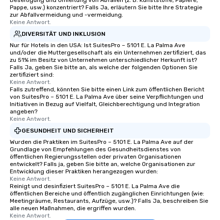
Beseitigung und Umleitung von Abfällen (z. B. Kunststoffe, Papiere,
Pappe, usw.) konzentriert? Falls Ja, erläutern Sie bitte Ihre Strategie
zur Abfallvermeidung und -vermeidung.
Keine Antwort.
DIVERSITÄT UND INKLUSION
Nur für Hotels in den USA: Ist SuitesPro – 5101 E. La Palma Ave
und/oder die Muttergesellschaft als ein Unternehmen zertifiziert, das
zu 51% im Besitz von Unternehmen unterschiedlicher Herkunft ist?
Falls Ja, geben Sie bitte an, als welche der folgenden Optionen Sie
zertifiziert sind:
Keine Antwort.
Falls zutreffend, könnten Sie bitte einen Link zum öffentlichen Bericht
von SuitesPro – 5101 E. La Palma Ave über seine Verpflichtungen und
Initiativen in Bezug auf Vielfalt, Gleichberechtigung und Integration
angeben?
Keine Antwort.
GESUNDHEIT UND SICHERHEIT
Wurden die Praktiken im SuitesPro – 5101 E. La Palma Ave auf der
Grundlage von Empfehlungen des Gesundheitsdienstes von
öffentlichen Regierungsstellen oder privaten Organisationen
entwickelt? Falls ja, geben Sie bitte an, welche Organisationen zur
Entwicklung dieser Praktiken herangezogen wurden:
Keine Antwort.
Reinigt und desinfiziert SuitesPro – 5101 E. La Palma Ave die
öffentlichen Bereiche und öffentlich zugänglichen Einrichtungen (wie:
Meetingräume, Restaurants, Aufzüge, usw.)? Falls Ja, beschreiben Sie
alle neuen Maßnahmen, die ergriffen wurden.
Keine Antwort.