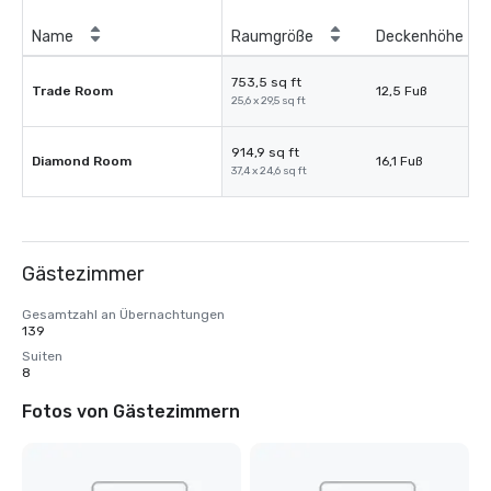
Name
Raumgröße
Deckenhöhe
753,5 sq ft
Trade Room
12,5 Fuß
25,6 x 29,5 sq ft
914,9 sq ft
Diamond Room
16,1 Fuß
37,4 x 24,6 sq ft
Gästezimmer
Gesamtzahl an Übernachtungen
139
Suiten
8
Fotos von Gästezimmern