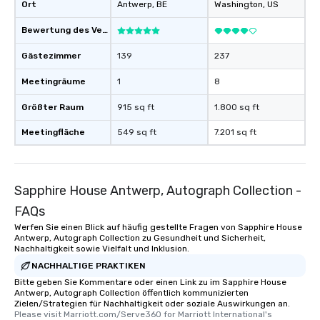
Ort
Antwerp
, BE
Washington
, US
Bewertung des Veranstaltungsortes
Gästezimmer
139
237
Meetingräume
1
8
Größter Raum
915 sq ft
1.800 sq ft
Meetingfläche
549 sq ft
7.201 sq ft
Sapphire House Antwerp, Autograph Collection -
FAQs
Werfen Sie einen Blick auf häufig gestellte Fragen von Sapphire House
Antwerp, Autograph Collection zu Gesundheit und Sicherheit,
Nachhaltigkeit sowie Vielfalt und Inklusion.
NACHHALTIGE PRAKTIKEN
Bitte geben Sie Kommentare oder einen Link zu im Sapphire House
Antwerp, Autograph Collection öffentlich kommunizierten
Zielen/Strategien für Nachhaltigkeit oder soziale Auswirkungen an.
Please visit Marriott.com/Serve360 for Marriott International's 