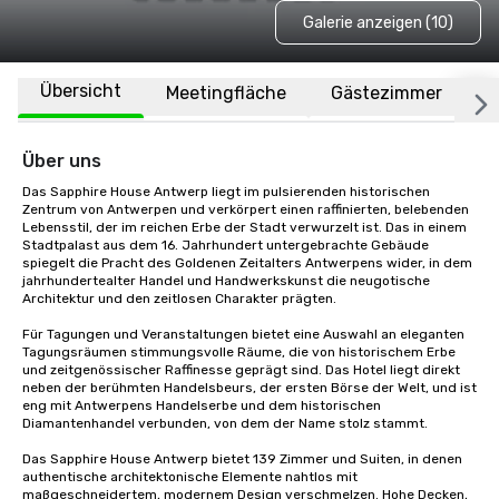
Galerie anzeigen (10)
Übersicht
Meetingfläche
Gästezimmer
O
Über uns
Das Sapphire House Antwerp liegt im pulsierenden historischen 
Zentrum von Antwerpen und verkörpert einen raffinierten, belebenden 
Lebensstil, der im reichen Erbe der Stadt verwurzelt ist. Das in einem 
Stadtpalast aus dem 16. Jahrhundert untergebrachte Gebäude 
spiegelt die Pracht des Goldenen Zeitalters Antwerpens wider, in dem 
jahrhundertealter Handel und Handwerkskunst die neugotische 
Architektur und den zeitlosen Charakter prägten.

Für Tagungen und Veranstaltungen bietet eine Auswahl an eleganten 
Tagungsräumen stimmungsvolle Räume, die von historischem Erbe 
und zeitgenössischer Raffinesse geprägt sind. Das Hotel liegt direkt 
neben der berühmten Handelsbeurs, der ersten Börse der Welt, und ist 
eng mit Antwerpens Handelserbe und dem historischen 
Diamantenhandel verbunden, von dem der Name stolz stammt.

Das Sapphire House Antwerp bietet 139 Zimmer und Suiten, in denen 
authentische architektonische Elemente nahtlos mit 
maßgeschneidertem, modernem Design verschmelzen. Hohe Decken, 