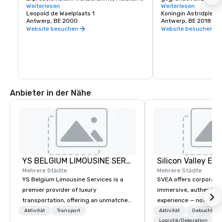
Die größten und wichtigsten 
Weiterlesen
der Stadt neben dem 
Weiterlesen
Sammlungen von James Ensor und Rik 
Leopold de Waelplaats 1
Zoo ist bekannt für se
Koningin Astridplein
Wouters. Doch das Königliche Museum 
Antwerp, BE 2000
Gebäude und vielfälti
Antwerp, BE 2018
der Schönen Künste in Antwerpen ist viel 
Tierlebensräume, was
Website besuchen
Website besuchen
mehr als diese international 
beliebten und beeind
renommierte Kunstsammlung. Das 
für Besucher jeden A
KMSKA ist das einzige flämische Museum 
mit hohem wissenschaftlichen Status.
Anbieter in der Nähe
YS BELGIUM LIMOUSINE SERVICES
Mehrere Städte
Mehrere Städte
YS Belgium Limousine Services is a
SVEA offers corporate
premier provider of luxury
immersive, authentic S
transportation, offering an unmatched
experience — not a tour
blend of elegance, professionalism,
transformation. We de
Aktivität
Transport
Aktivität
Gebuchte U
and comfort. Serving clients across
facilitate custom exec
Logistik/Dekoration