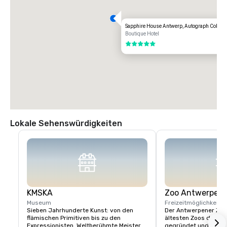
Sapphire House Antwerp, Autograph Collect
Boutique Hotel
5 von 5
Lokale Sehenswürdigkeiten
KMSKA
Zoo Antwerpen
Museum
Freizeitmöglichkeite
Sieben Jahrhunderte Kunst: von den 
Der Antwerpener Zoo i
flämischen Primitiven bis zu den 
ältesten Zoos der Wel
Expressionisten. Weltberühmte Meister. 
gegründet und befind