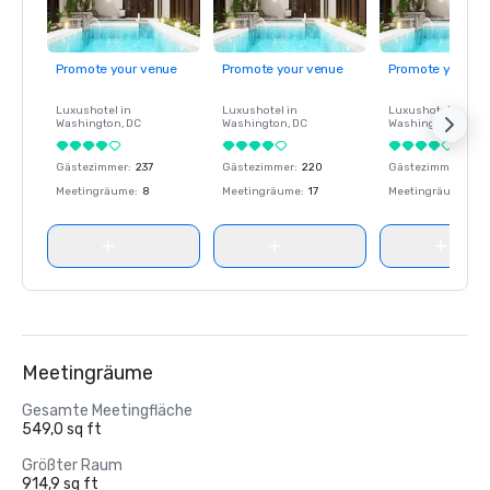
Promote your venue
Promote your venue
Promote your ve
Luxushotel in
Luxushotel in
Luxushotel in
Washington
, DC
Washington
, DC
Washington
, DC
Gästezimmer
:
237
Gästezimmer
:
220
Gästezimmer
:
237
Meetingräume
:
8
Meetingräume
:
17
Meetingräume
:
8
Meetingräume
Gesamte Meetingfläche
549,0 sq ft
Größter Raum
914,9 sq ft