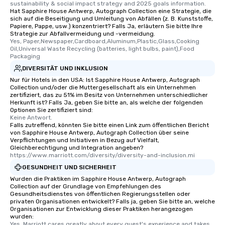
sustainability & social impact strategy and 2025 goals information.
Hat Sapphire House Antwerp, Autograph Collection eine Strategie, die
sich auf die Beseitigung und Umleitung von Abfällen (z. B. Kunststoffe,
Papiere, Pappe, usw.) konzentriert? Falls Ja, erläutern Sie bitte Ihre
Strategie zur Abfallvermeidung und -vermeidung.
Yes, Paper,Newspaper,Cardboard,Aluminum,Plastic,Glass,Cooking 
Oil,Universal Waste Recycling (batteries, light bulbs, paint),Food 
Packaging
DIVERSITÄT UND INKLUSION
Nur für Hotels in den USA: Ist Sapphire House Antwerp, Autograph
Collection und/oder die Muttergesellschaft als ein Unternehmen
zertifiziert, das zu 51% im Besitz von Unternehmen unterschiedlicher
Herkunft ist? Falls Ja, geben Sie bitte an, als welche der folgenden
Optionen Sie zertifiziert sind:
Keine Antwort.
Falls zutreffend, könnten Sie bitte einen Link zum öffentlichen Bericht
von Sapphire House Antwerp, Autograph Collection über seine
Verpflichtungen und Initiativen in Bezug auf Vielfalt,
Gleichberechtigung und Integration angeben?
https://www.marriott.com/diversity/diversity-and-inclusion.mi
GESUNDHEIT UND SICHERHEIT
Wurden die Praktiken im Sapphire House Antwerp, Autograph
Collection auf der Grundlage von Empfehlungen des
Gesundheitsdienstes von öffentlichen Regierungsstellen oder
privaten Organisationen entwickelt? Falls ja, geben Sie bitte an, welche
Organisationen zur Entwicklung dieser Praktiken herangezogen
wurden:
Yes, Marriott cares greatly about every guest's experience and takes 