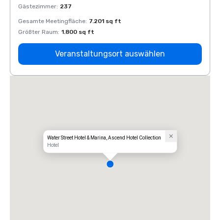
Gästezimmer
:
237
Gäste
Gesamte Meetingfläche
:
7.201 sq ft
Gesam
Größter Raum
:
1.800 sq ft
Größt
Veranstaltungsort auswählen
Water Street Hotel & Marina, Ascend Hotel Collection
Hotel