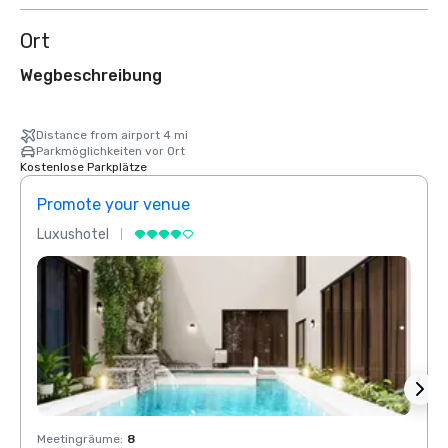
Ort
Wegbeschreibung
Distance from airport 4 mi
Parkmöglichkeiten vor Ort
Kostenlose Parkplätze
Promote your venue
Prom
Luxushotel
Luxus
Meetingräume
:
8
Meeti