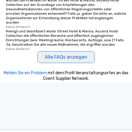
Wurden die Praktiken im Water Street Hotel & Marina, Ascend Hotel
Collection auf der Grundlage von Empfehlungen des
offering engaging tidbits and
Gesundheitsdienstes von öffentlichen Regierungsstellen oder
fascinating stories. Several other
privaten Organisationen entwickelt? Falls ja, geben Sie bitte an, welche
interactive experiences are included
Organisationen zur Entwicklung dieser Praktiken herangezogen
wurden:
along the way exclusively to our tours,
Keine Antwort.
ensuring there is never a dull moment.
Reinigt und desinfiziert Water Street Hotel & Marina, Ascend Hotel
Collection die öffentlichen Bereiche und öffentlich zugänglichen
Different Types of Cuisine Our
Einrichtungen (wie: Meetingräume, Restaurants, Aufzüge, usw.)? Falls
experiences offer the ability to enjoy
Ja, beschreiben Sie alle neuen Maßnahmen, die ergriffen wurden.
several renowned restaurants in one
Keine Antwort.
convenient outing, including ones you
Alle FAQs anzeigen
and your guests might not have
discovered otherwise on your own or
Melden Sie ein Problem
mit dem Profil Veranstaltungsortes an das
at a typical corporate dinner. We offer
Cvent Supplier Network.
a way to try some of the finest spots
in the city and dive into various
cuisines and dishes. All the pre-
selected dishes are curated to our
high standards to ensure they will
delight any palate. Tours Available
from Day to Night With any corporate
group experience, booking flexibility is
key. Whether you desire a tour during