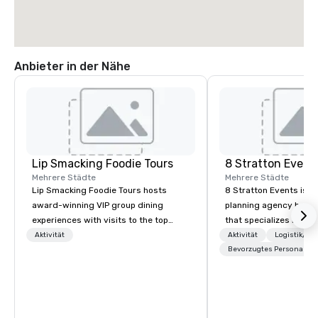
Anbieter in der Nähe
Lip Smacking Foodie Tours
8 Stratton Event
Mehrere Städte
Mehrere Städte
Lip Smacking Foodie Tours hosts
8 Stratton Events is a
award-winning VIP group dining
planning agency based
experiences with visits to the top
that specializes in eve
restaurants throughout the United
design and production
Aktivität
Aktivität
Logistik/De
States. Choose either a daytime
gatherings to large-s
Bevorzugtes Personal
activity or evening dine-around where
productions, we offer f
groups are escorted immediately to
planning support desi
the best tables in the house at the
corporate, nonprofit a
most-sought-after restaurants to
clients seeking a partn