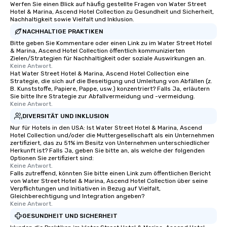
Smacking Foodie Tours offers a way
Werfen Sie einen Blick auf häufig gestellte Fragen von Water Street
Hotel & Marina, Ascend Hotel Collection zu Gesundheit und Sicherheit,
to gather and dine that few have
Nachhaltigkeit sowie Vielfalt und Inklusion.
experienced, and all are sure to
NACHHALTIGE PRAKTIKEN
remember. Our one-of-a-kind tours
Bitte geben Sie Kommentare oder einen Link zu im Water Street Hotel
are special, from the first stop to the
& Marina, Ascend Hotel Collection öffentlich kommunizierten
last. It’s an experience that attendees
Zielen/Strategien für Nachhaltigkeit oder soziale Auswirkungen an.
will reminisce about long after they
Keine Antwort.
Hat Water Street Hotel & Marina, Ascend Hotel Collection eine
leave. Location, Location, Location
Strategie, die sich auf die Beseitigung und Umleitung von Abfällen (z.
One of the best reasons to book is the
B. Kunststoffe, Papiere, Pappe, usw.) konzentriert? Falls Ja, erläutern
Sie bitte Ihre Strategie zur Abfallvermeidung und -vermeidung.
convenient and efficient way the
Keine Antwort.
experience is designed. All
DIVERSITÄT UND INKLUSION
restaurants are within an easy
Nur für Hotels in den USA: Ist Water Street Hotel & Marina, Ascend
walking distance of each other. The
Hotel Collection und/oder die Muttergesellschaft als ein Unternehmen
short stroll allows your group
zertifiziert, das zu 51% im Besitz von Unternehmen unterschiedlicher
members a chance to engage in prime
Herkunft ist? Falls Ja, geben Sie bitte an, als welche der folgenden
Optionen Sie zertifiziert sind:
networking opportunities before
Keine Antwort.
heading to the next place on your tour
Falls zutreffend, könnten Sie bitte einen Link zum öffentlichen Bericht
von Water Street Hotel & Marina, Ascend Hotel Collection über seine
itinerary. You Get a Dinner and a Show
Verpflichtungen und Initiativen in Bezug auf Vielfalt,
Our tours offer an exquisite feast plus
Gleichberechtigung und Integration angeben?
entertainment. All tours include a
Keine Antwort.
knowledgeable, professional guide
GESUNDHEIT UND SICHERHEIT
who leads the group on a walking tour,