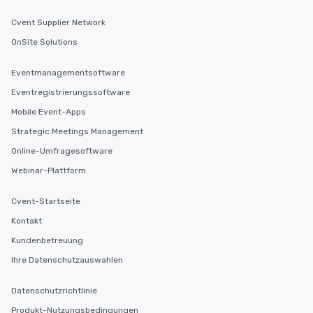
business hours or early evening right
after work, we can coordinate with
Cvent Supplier Network
you to provide options that fit your
OnSite Solutions
needs. Go for as Long or as Short as
You Like Along with flexible
Eventmanagementsoftware
scheduling, Lip Smacking Foodie
Eventregistrierungssoftware
Tours also provides a range of tour
durations. Our shortest tour is about
Mobile Event-Apps
2.5 hours; our longest is about 5
Strategic Meetings Management
hours, with optional add-ons and
Online-Umfragesoftware
incentives.
Webinar-Plattform
Cvent-Startseite
Kontakt
Kundenbetreuung
Ihre Datenschutzauswahlen
Datenschutzrichtlinie
Produkt-Nutzungsbedingungen