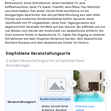
Bettwäsche, einen Schreibtisch, einen Flachbild-TV, eine 
ways to network, but a more convivial
Kaffeemaschine, einen TV, Kabel-/Satellit, eine Pillow-Top-Matratze 
way to do so. Large Groups Welcome
und einen Balkon. Das Water Street Hotel and Marina ist ein 
Lip Smacking Foodie Tours is ideal for
einzigartiges Aparthotel, das die perfekte Mischung aus dem alten 
Florida und modernen Annehmlichkeiten bietet, darunter einen 
groups, small or large. Our
Jachthafen mit 19 Liegeplätzen, einen Pool, Tagungsräume und 
experiences can accommodate
abgeschirmte Veranden mit Blick auf das Wasser. Wir befinden uns nur 
groups from as few as 1 to as many
vier Blocks vom Herzen der Innenstadt von Apalachicola entfernt. Als 
Gast unseres Hotels in Apalachicola, FL, haben Sie Zugang zu anderen 
as 500 guests, making us an ideal
Attraktionen wie dem Chapman Botanical Garden, dem Apalachicola 
choice for any corporate group event.
Maritime Museum und dem Apalachicola Center for History.
Stress-Free Booking Process Booking
a tour is stress-free and allows you to
Empfohlene Veranstaltungsorte
enjoy the company of your guests
2 andere Veranstaltungsorten entsprachen Ihren
more easily. You’ll take comfort
Anforderungen
knowing that everything is taken care
of from the moment the tour is
booked to the minute it concludes.
Since the menu is already set, you
have nothing to worry about. Just
remember to submit ahead of the tour
date any dietary restrictions and food
Aktueller Veranstaltungsort
Veranstaltungsort
allergies for anyone in your group.
Water Street Hotel
Promote your
Feel Like a VIP at Each Stop With Lip
& Marina, Ascend
venue