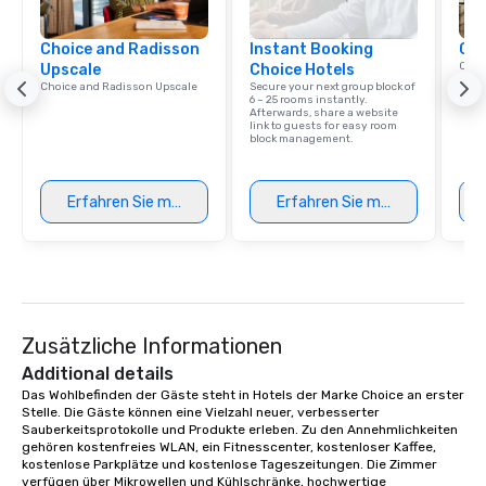
group is assured a top-notch dining
experience with three to four
Choice and Radisson
signature dishes at each restaurant.
Instant Booking
Cho
Conn
Upscale
Choice Hotels
Our affordable tours are priced per
Grou
Choice and Radisson Upscale
Secure your next group block of
person with tax and gratuities
Choi
6 – 25 rooms instantly.
Afterwards, share a website
included. The only thing not included
link to guests for easy room
are drinks. However, a beverage
block management.
package upgrade is available, which
provides guests a signature cocktail
Erfahren Sie mehr
Erfahren Sie mehr
at various stops. Build Your Network
Our exclusive experiences provide the
ultimate networking opportunities. At
a typical sit-down dinner, you’re lucky
to engage the person to the left and
right of you. Because our tours take
Zusätzliche Informationen
place at multiple restaurants, with
walking in between, there are
Additional details
countless opportunities to interact
Das Wohlbefinden der Gäste steht in Hotels der Marke Choice an erster 
Stelle. Die Gäste können eine Vielzahl neuer, verbesserter 
with different people when you sit
Sauberkeitsprotokolle und Produkte erleben. Zu den Annehmlichkeiten 
down at each venue and as you
gehören kostenfreies WLAN, ein Fitnesscenter, kostenloser Kaffee, 
traverse along the way. Our
kostenlose Parkplätze und kostenlose Tageszeitungen. Die Zimmer 
experiences not only provide more
verfügen über Mikrowellen und Kühlschränke, hochwertige 