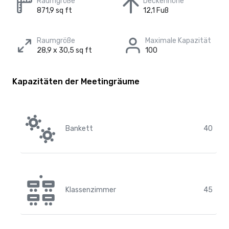
Raumgröße
Deckenhöhe
871,9 sq ft
12,1 Fuß
Raumgröße
Maximale Kapazität
28,9 x 30,5 sq ft
100
Kapazitäten der Meetingräume
Bankett
40
Klassenzimmer
45