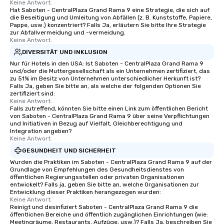
Keine Antwort.
Hat Saboten - CentralPlaza Grand Rama 9 eine Strategie, die sich auf
die Beseitigung und Umleitung von Abfällen (z. B. Kunststoffe, Papiere,
Pappe, usw.) konzentriert? Falls Ja, erläutern Sie bitte Ihre Strategie
zur Abfallvermeidung und -vermeidung.
Keine Antwort.
DIVERSITÄT UND INKLUSION
Nur für Hotels in den USA: Ist Saboten - CentralPlaza Grand Rama 9
und/oder die Muttergesellschaft als ein Unternehmen zertifiziert, das
zu 51% im Besitz von Unternehmen unterschiedlicher Herkunft ist?
Falls Ja, geben Sie bitte an, als welche der folgenden Optionen Sie
zertifiziert sind:
Keine Antwort.
Falls zutreffend, könnten Sie bitte einen Link zum öffentlichen Bericht
von Saboten - CentralPlaza Grand Rama 9 über seine Verpflichtungen
und Initiativen in Bezug auf Vielfalt, Gleichberechtigung und
Integration angeben?
Keine Antwort.
GESUNDHEIT UND SICHERHEIT
Wurden die Praktiken im Saboten - CentralPlaza Grand Rama 9 auf der
Grundlage von Empfehlungen des Gesundheitsdienstes von
öffentlichen Regierungsstellen oder privaten Organisationen
entwickelt? Falls ja, geben Sie bitte an, welche Organisationen zur
Entwicklung dieser Praktiken herangezogen wurden:
Keine Antwort.
Reinigt und desinfiziert Saboten - CentralPlaza Grand Rama 9 die
öffentlichen Bereiche und öffentlich zugänglichen Einrichtungen (wie:
Meetingräume, Restaurants, Aufzüge, usw.)? Falls Ja, beschreiben Sie