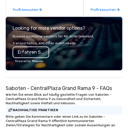
incentive groups, and
Profil besuchen
Profil besuchen
offsites. Whether your
think like a Silicon Val
explore the mindsets d
Looking for more vendor options?
world's fastest-growi
or walk away with a pr
Browse additional vendors for AV, entertainment,
innovation playbook, S
transportation, and other event needs.
programming that is 
Erfahren Sie mehr
substantive, and uniqu
the Valley. Ideal for g
Powered by
Fully customizable by 
seniority, and objectiv
Saboten - CentralPlaza Grand Rama 9 - FAQs
Werfen Sie einen Blick auf häufig gestellte Fragen von Saboten -
CentralPlaza Grand Rama 9 zu Gesundheit und Sicherheit,
Nachhaltigkeit sowie Vielfalt und Inklusion.
NACHHALTIGE PRAKTIKEN
Bitte geben Sie Kommentare oder einen Link zu im Saboten -
CentralPlaza Grand Rama 9 öffentlich kommunizierten
Zielen/Strategien für Nachhaltigkeit oder soziale Auswirkungen an.