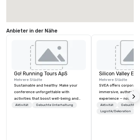
Anbieter in der Nähe
Go! Running Tours ApS
Mehrere Städte
Mehrere Städte
Sustainable and healthy: Make your
SVEA offers corporate
conference unforgettable with
immersive, authentic S
activities that boost well-being and
experience — not a tour
lower carbon footprints. Explore the
transformation. We de
Aktivität
Gebuchte Unterhaltung
Aktivität
Gebuchte U
world on the run with expert local
facilitate custom exec
Logistik/Dekoration
running guides.
tours, learning session
workshops, leadership
behind-the-scenes tec
experiences for visiti