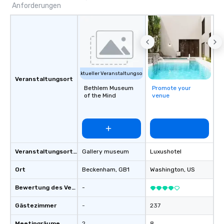
Anforderungen
Aktueller Veranstaltungsort
Veranstaltungsort
Bethlem Museum
Promote your
of the Mind
venue
Veranstaltungsortstyp
Gallery museum
Luxushotel
Ort
Beckenham
, GB1
Washington
, US
Bewertung des Veranstaltungsortes
-
Gästezimmer
-
237
Meetingräume
2
8