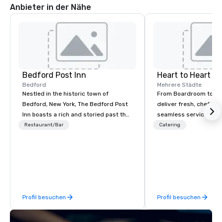
Anbieter in der Nähe
Bedford Post Inn
Heart to Heart C
Bedford
Mehrere Städte
Nestled in the historic town of
From Boardroom to Ba
Bedford, New York, The Bedford Post
deliver fresh, chef-dr
Inn boasts a rich and storied past that
seamless service. Our
dates back to the 18th century.
everything—menu desi
Restaurant/Bar
Catering
Originally constructed in 1762, the
coordination, and flaw
main building served as a vital
so you can focus on success
stagecoach stop along the Old Post
your team and clients 
Road, a major thoroughfare
Heart Catering—Dallas
connecting New York City to Boston.
premier choice for co
During the Revolutionary War, Bedford
private events.
Profil besuchen
Profil besuchen
and its surroundings played a pivotal
role as a strategic outpost. The inn,
with its vantage point and resources,