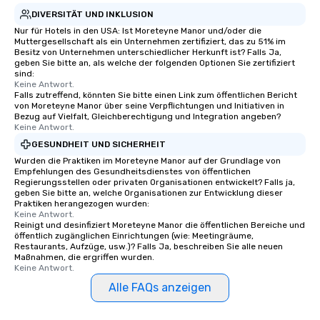
charm and rustic architecture were
DIVERSITÄT UND INKLUSION
meticulously preserved by its various
Nur für Hotels in den USA: Ist Moreteyne Manor und/oder die
owners, each contributing to its
Muttergesellschaft als ein Unternehmen zertifiziert, das zu 51% im
legacy. In 2007 actor Richard Gere
Besitz von Unternehmen unterschiedlicher Herkunft ist? Falls Ja,
geben Sie bitte an, als welche der folgenden Optionen Sie zertifiziert
and his business partner Russell
sind:
Hernandez acquired the property,
Keine Antwort.
Falls zutreffend, könnten Sie bitte einen Link zum öffentlichen Bericht
recognizing its potential and historical
von Moreteyne Manor über seine Verpflichtungen und Initiativen in
significance, they embarked on an
Bezug auf Vielfalt, Gleichberechtigung und Integration angeben?
extensive renovation project to
Keine Antwort.
restore the inn to its former glory
GESUNDHEIT UND SICHERHEIT
while incorporating modern luxuries.
Wurden die Praktiken im Moreteyne Manor auf der Grundlage von
Today, the Bedford Post Inn is
Empfehlungen des Gesundheitsdienstes von öffentlichen
Regierungsstellen oder privaten Organisationen entwickelt? Falls ja,
managed by Sunday Hospitality.
geben Sie bitte an, welche Organisationen zur Entwicklung dieser
Whether it's enjoying a leisurely meal
Praktiken herangezogen wurden:
Keine Antwort.
by the fireplace, exploring the scenic
Reinigt und desinfiziert Moreteyne Manor die öffentlichen Bereiche und
trails of Bedford, or simply soaking in
öffentlich zugänglichen Einrichtungen (wie: Meetingräume,
the timeless ambiance, guests are
Restaurants, Aufzüge, usw.)? Falls Ja, beschreiben Sie alle neuen
Maßnahmen, die ergriffen wurden.
invited to become a part of the
Keine Antwort.
ongoing story of this historic
Alle FAQs anzeigen
treasure.