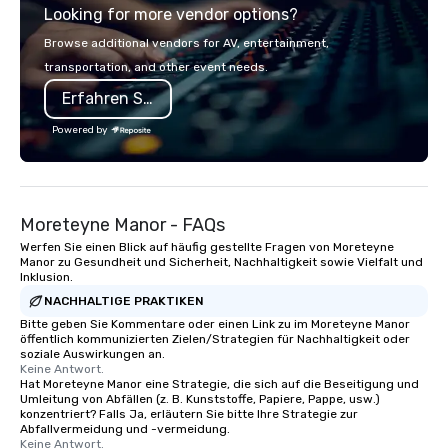
Looking for more vendor options?
is believed to have provided shelter
and sustenance to soldiers and local
Browse additional vendors for AV, entertainment,
militia. Stories passed down through
transportation, and other event needs.
generations suggest that the inn’s
Erfahren Sie mehr
wine cellar may have been used as a
hiding place for valuable supplies and
Powered by
even people during times of conflict.
In the 18th and 19th centuries, weary
travelers and postal riders would find
respite within its sturdy walls,
Moreteyne Manor - FAQs
enjoying the warmth and hospitality
of this rural haven. The inn’s strategic
Werfen Sie einen Blick auf häufig gestellte Fragen von Moreteyne
Manor zu Gesundheit und Sicherheit, Nachhaltigkeit sowie Vielfalt und
location contributed to its
Inklusion.
significance in the area, making it a
NACHHALTIGE PRAKTIKEN
bustling spot of activity for both
Bitte geben Sie Kommentare oder einen Link zu im Moreteyne Manor
locals and travelers. As
öffentlich kommunizierten Zielen/Strategien für Nachhaltigkeit oder
transportation evolved and the age of
soziale Auswirkungen an.
Keine Antwort.
stagecoaches waned, the Bedford
Hat Moreteyne Manor eine Strategie, die sich auf die Beseitigung und
Post Inn transitioned into a private
Umleitung von Abfällen (z. B. Kunststoffe, Papiere, Pappe, usw.)
residence in the 19th and early 20th
konzentriert? Falls Ja, erläutern Sie bitte Ihre Strategie zur
Abfallvermeidung und -vermeidung.
centuries. The building’s historic
Keine Antwort.