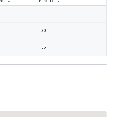
ät
Bankett
-
30
55