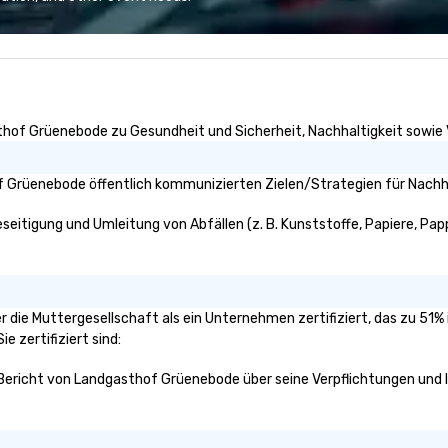
fastest-growing companies, or
se
walk away with a practical
in
innovation playbook, SVEA
co
delivers programming that is
ca
memorable, substantive, and
pr
uniquely rooted in the Valley. Ideal
St
thof Grüenebode zu Gesundheit und Sicherheit, Nachhaltigkeit sowie Vi
for groups of 10–200. Fully
ex
customizable by industry,
cu
seniority, and objectives.
st
 Grüenebode öffentlich kommunizierten Zielen/Strategien für Nachha
ma
DM
eitigung und Umleitung von Abfällen (z. B. Kunststoffe, Papiere, Pappe,
im
world. W
re
tr
r die Muttergesellschaft als ein Unternehmen zertifiziert, das zu 51
fo
e zertifiziert sind:
re
n Bericht von Landgasthof Grüenebode über seine Verpflichtungen und I