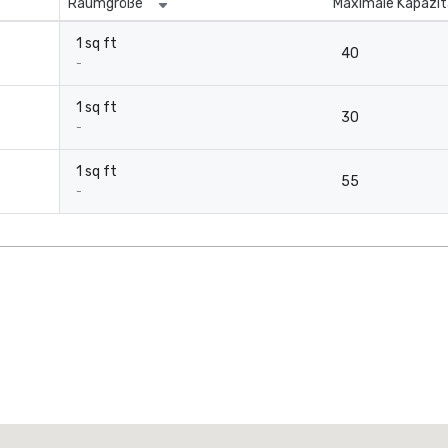
Raumgröße
Maximale Kapazit
1 sq ft
40
-
1 sq ft
30
-
1 sq ft
55
-