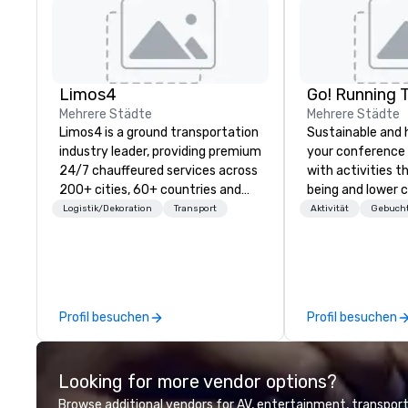
Limos4
Go! Running 
Mehrere Städte
Mehrere Städte
Limos4 is a ground transportation
Sustainable and 
industry leader, providing premium
your conference
24/7 chauffeured services across
with activities t
200+ cities, 60+ countries and
being and lower c
250+ airports. Limos4 clients
Explore the world
Logistik/Dekoration
Transport
Aktivität
Gebucht
have the full support from
expert local runn
experienced industry
professionals, assisted by a
proprietary dispatch and booking
system - the most advanced of
Profil besuchen
Profil besuchen
its kind today. Established in 2010
in Switzerland, and running
seamlessly for more than a
Looking for more vendor options?
decade, Limos4 enables travelers
to reliably arrange their journeys
Browse additional vendors for AV, entertainment, transport