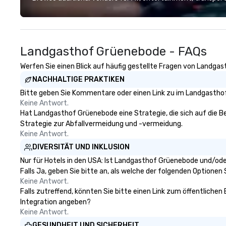
throughout the world in minutes,
whatever chauffeured vehicle
type they wish to use. Limos4’s
mission is constantly raising the
Landgasthof Grüenebode - FAQs
quality of chauffeured service
worldwide through state-of-the-
Werfen Sie einen Blick auf häufig gestellte Fragen von Landgas
art technologies, human touch
NACHHALTIGE PRAKTIKEN
and advanced quality assurance
protocol. Our comprehensive
Bitte geben Sie Kommentare oder einen Link zu im Landgasthof
service offerings include airport
Keine Antwort.
transfers, cruise port transfers,
Hat Landgasthof Grüenebode eine Strategie, die sich auf die Bes
roadshows, long distance rides
Strategie zur Abfallvermeidung und -vermeidung.
and event transportation service.
Keine Antwort.
Livery solutions, ride statuses and
DIVERSITÄT UND INKLUSION
partner evaluation protocols are
Nur für Hotels in den USA: Ist Landgasthof Grüenebode und/ode
some of the Limos4 products
Falls Ja, geben Sie bitte an, als welche der folgenden Optionen Si
that bring necessary flexibility
Keine Antwort.
and seamlessness in today’s
Falls zutreffend, könnten Sie bitte einen Link zum öffentliche
fast-paced world.
Integration angeben?
Keine Antwort.
GESUNDHEIT UND SICHERHEIT