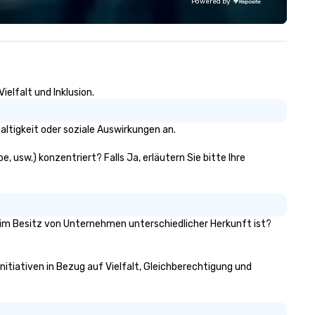
Powered by
amlessly into meetings,
Over the last 15 years, we ha
centives, retreats, and
worked all over the US with
mpany-wide events. Programs
hundreds of international blu
n be indoor, outdoor, on-
chip companies, including Sp
operty, or city-based.
Chevron, Google, Red Bull,
rayboots manages the full
YouTube, Facebook, Netflix, C
elfalt und Inklusion.
perience—from planning and
Tiffany & Co, Shopify, and m
stomization to technology,
more.
affing, and on-site execution—
ltigkeit oder soziale Auswirkungen an.
king it easy for planners and
Cs to deliver smooth, high-
 usw.) konzentriert? Falls Ja, erläutern Sie bitte Ihre
pact events anywhere in the
e’re proud to be
cognized as a Cvent Top Vendor,
usted by event professionals
% im Besitz von Unternehmen unterschiedlicher Herkunft ist?
r our global reach, flexibility, and
liable execution.
nitiativen in Bezug auf Vielfalt, Gleichberechtigung und