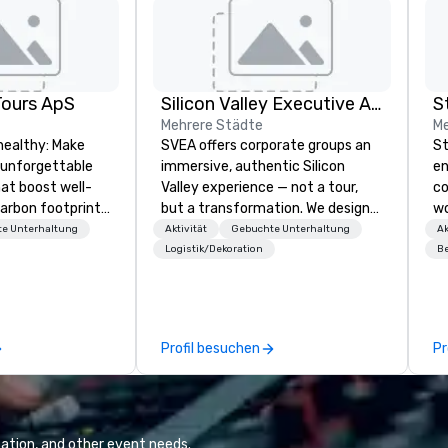
Tours ApS
Silicon Valley Executive Academy
Mehrere Städte
Me
healthy: Make
SVEA offers corporate groups an
St
 unforgettable
immersive, authentic Silicon
en
hat boost well-
Valley experience — not a tour,
co
arbon footprints.
but a transformation. We design
wo
 on the run with
and facilitate custom executive
gl
e Unterhaltung
Aktivität
Gebuchte Unterhaltung
Ak
ing guides.
innovation tours, learning
50
Logistik/Dekoration
Be
sessions, innovation workshops,
le
leadership intensives, and behind-
co
the-scenes tech culture
ac
experiences for visiting
program
Profil besuchen
Pr
delegations, incentive groups, and
te
corporate offsites. Whether your
in
group wants to think like a Silicon
en
Valley founder, explore the
pr
mindsets driving the world's
ac
ation, and other event needs.