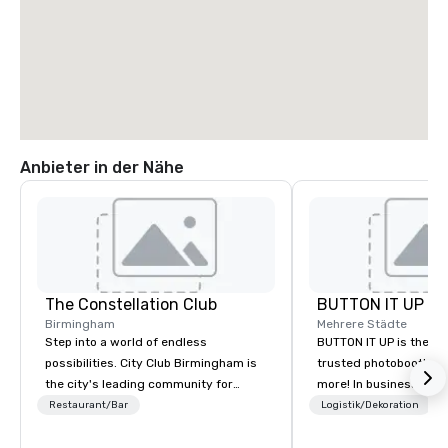
Anbieter in der Nähe
The Constellation Club
BUTTON IT UP
Birmingham
Mehrere Städte
Step into a world of endless
BUTTON IT UP is the S
possibilities. City Club Birmingham is
trusted photobooth pro
the city's leading community for
more! In business for 35+ years, we
purpose and connection in the heart
have the largest varie
Restaurant/Bar
Logistik/Dekoration
of the downtown business district. At
photo/video booths a
31 floors in the sky, Members and
activations to make s