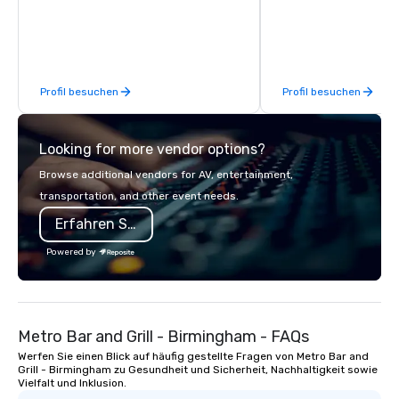
guests embark on culinary
make memories last a l
adventures, experience next-level
networking, host elevated meetings
and events, and engage in lively
Profil besuchen
Profil besuchen
socials while overlooking breathtaking
city views.
Looking for more vendor options?
Browse additional vendors for AV, entertainment,
transportation, and other event needs.
Erfahren Sie mehr
Powered by
Metro Bar and Grill - Birmingham - FAQs
Werfen Sie einen Blick auf häufig gestellte Fragen von Metro Bar and
Grill - Birmingham zu Gesundheit und Sicherheit, Nachhaltigkeit sowie
Vielfalt und Inklusion.