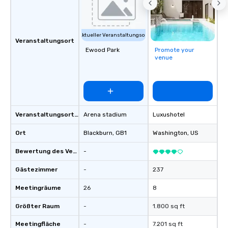
can’t handle! We have a variety of
pricing options to suit your budget
and the specific needs of your group.
Aktueller Veranstaltungsort
Perfect for meetings, offsites and
Veranstaltungsort
Ewood Park
Promote your
conferences.
venue
Veranstaltungsortstyp
Arena stadium
Luxushotel
Ort
Blackburn
, GB1
Washington
, US
Bewertung des Veranstaltungsortes
-
Gästezimmer
-
237
Meetingräume
26
8
Größter Raum
-
1.800 sq ft
Meetingfläche
-
7.201 sq ft