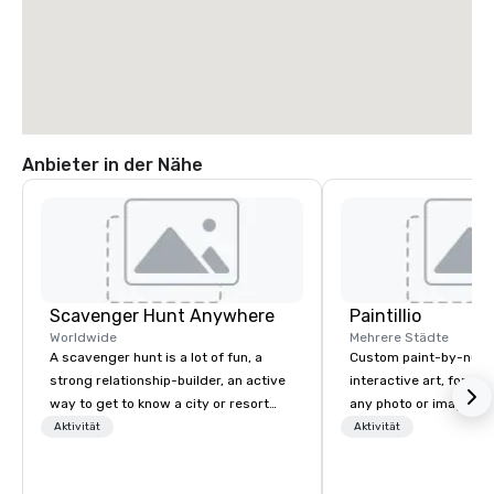
Anbieter in der Nähe
Scavenger Hunt Anywhere
Paintillio
Worldwide
Mehrere Städte
A scavenger hunt is a lot of fun, a
Custom paint-by-numb
strong relationship-builder, an active
interactive art, for everyone
way to get to know a city or resort
any photo or image in
location and an excellent team
by-number kits of any 
Aktivität
Aktivität
building activity for your next event.
next corporate event,
Of particular relevance to corporate
gathering, team buildin