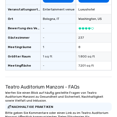
Veranstaltungsortstyp
Entertainment venue
Luxushotel
Ort
Bologna
, IT
Washington
, US
Bewertung des Veranstaltungsortes
-
Gästezimmer
-
237
Meetingräume
1
8
Größter Raum
1 sq ft
1.800 sq ft
Meetingfläche
-
7.201 sq ft
Teatro Auditorium Manzoni - FAQs
Werfen Sie einen Blick auf häufig gestellte Fragen von Teatro
Auditorium Manzoni zu Gesundheit und Sicherheit, Nachhaltigkeit
sowie Vielfalt und Inklusion.
NACHHALTIGE PRAKTIKEN
Bitte geben Sie Kommentare oder einen Link zu im Teatro Auditorium
Manzoni öffentlich kommunizierten Zielen/Strategien für