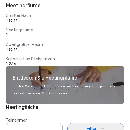
Meetingräume
Größter Raum
1 sq ft
Meetingräume
1
Zweitgrößter Raum
1 sq ft
Kapazität an Stehplätzen
1.236
Entdecken Sie Meetingräume
Finden Sie den perfekten Raum mit Einrichtungsdiagrammen
und interaktiven 3D-Grundrissen.
Meetingfläche
Teilnehmer
Filter