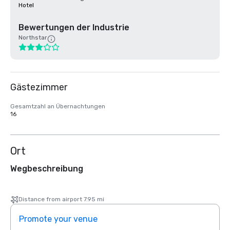
Hotel
Bewertungen der Industrie
Northstar
Gästezimmer
Gesamtzahl an Übernachtungen
16
Ort
Wegbeschreibung
Distance from airport 7.95 mi
Promote your venue
Prom