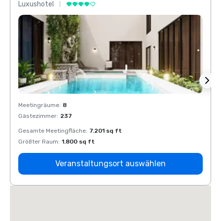
Luxushotel
Luxus
Meetingräume
:
8
Meeti
Gästezimmer
:
237
Gäste
Gesamte Meetingfläche
:
7.201 sq ft
Gesam
Größter Raum
:
1.800 sq ft
Größt
Veranstaltungsort auswählen