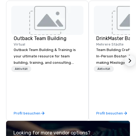
Outback Team Building
Virtual
Mehrere Städte
Outback Team Building & Training is
Team Building Craft Co
your ultimate resource for team
In-Person Boston. Our Cocktail-
building, training, and consulting.
making Mixology class 
Recommended by over 30,000+
complete turnkey solut
Aktivität
Aktivität
corporate groups across North
next group event or b
America, our 80+ solutions are
experience. We have an exceptional
available anywhere, anytime, for any
event space with an a
sized group.
perfect for social gatherings
options are available.
Profil besuchen
Profil besuchen
Looking for more vendor options?