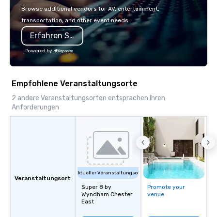
Browse additional vendors for AV, entertainment,
transportation, and other event needs.
Erfahren Sie mehr
Powered by
Empfohlene Veranstaltungsorte
2 andere Veranstaltungsorten entsprachen Ihren
Anforderungen
Aktueller Veranstaltungsort
Veranstaltungsort
Super 8 by
Promote your
Wyndham Chester
venue
East