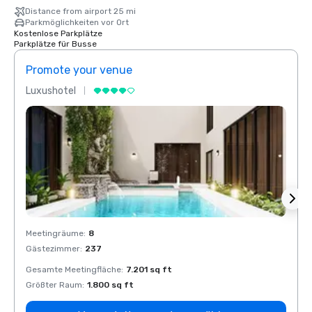
Distance from airport 25 mi
Parkmöglichkeiten vor Ort
Kostenlose Parkplätze
Parkplätze für Busse
Promote your venue
Prom
Luxushotel
Luxus
Meetingräume
:
8
Meeti
Gästezimmer
:
237
Gäste
Gesamte Meetingfläche
:
7.201 sq ft
Gesam
Größter Raum
:
1.800 sq ft
Größt