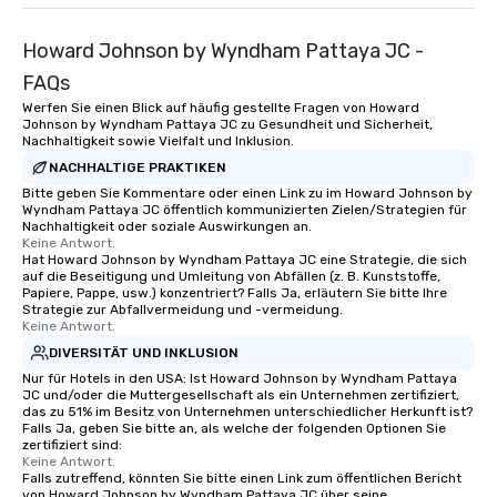
Howard Johnson by Wyndham Pattaya JC -
FAQs
Werfen Sie einen Blick auf häufig gestellte Fragen von Howard
Johnson by Wyndham Pattaya JC zu Gesundheit und Sicherheit,
Nachhaltigkeit sowie Vielfalt und Inklusion.
NACHHALTIGE PRAKTIKEN
Bitte geben Sie Kommentare oder einen Link zu im Howard Johnson by
Wyndham Pattaya JC öffentlich kommunizierten Zielen/Strategien für
Nachhaltigkeit oder soziale Auswirkungen an.
Keine Antwort.
Hat Howard Johnson by Wyndham Pattaya JC eine Strategie, die sich
auf die Beseitigung und Umleitung von Abfällen (z. B. Kunststoffe,
Papiere, Pappe, usw.) konzentriert? Falls Ja, erläutern Sie bitte Ihre
Strategie zur Abfallvermeidung und -vermeidung.
Keine Antwort.
DIVERSITÄT UND INKLUSION
Nur für Hotels in den USA: Ist Howard Johnson by Wyndham Pattaya
JC und/oder die Muttergesellschaft als ein Unternehmen zertifiziert,
das zu 51% im Besitz von Unternehmen unterschiedlicher Herkunft ist?
Falls Ja, geben Sie bitte an, als welche der folgenden Optionen Sie
zertifiziert sind:
Keine Antwort.
Falls zutreffend, könnten Sie bitte einen Link zum öffentlichen Bericht
von Howard Johnson by Wyndham Pattaya JC über seine