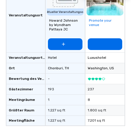
Aktueller Veranstaltungsort
Veranstaltungsort
Howard Johnson
Promote your
by Wyndham
venue
Pattaya JC
Veranstaltungsortstyp
Hotel
Luxushotel
Ort
Chonburi
, TH
Washington
, US
Bewertung des Veranstaltungsortes
-
Gästezimmer
193
237
Meetingräume
1
8
Größter Raum
1.227 sq ft
1.800 sq ft
Meetingfläche
1.227 sq ft
7.201 sq ft