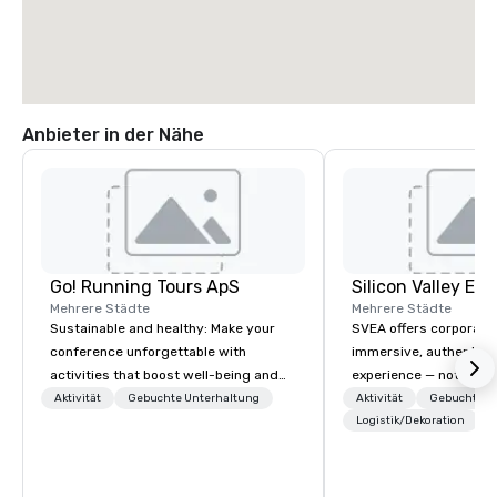
Anbieter in der Nähe
Go! Running Tours ApS
Mehrere Städte
Mehrere Städte
Sustainable and healthy: Make your
SVEA offers corporate
conference unforgettable with
immersive, authentic S
activities that boost well-being and
experience — not a tour
lower carbon footprints. Explore the
transformation. We de
Aktivität
Gebuchte Unterhaltung
Aktivität
Gebuchte U
world on the run with expert local
facilitate custom exec
Logistik/Dekoration
running guides.
tours, learning session
workshops, leadership
behind-the-scenes tec