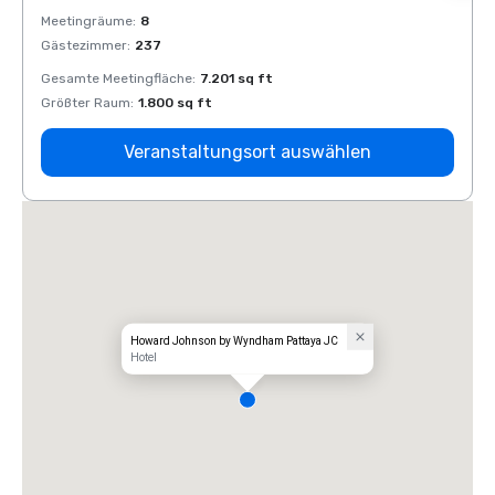
Meetingräume
:
8
Meeti
Gästezimmer
:
237
Gäste
Gesamte Meetingfläche
:
7.201 sq ft
Gesam
Größter Raum
:
1.800 sq ft
Größt
Veranstaltungsort auswählen
Howard Johnson by Wyndham Pattaya JC
Hotel