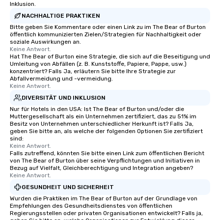
Inklusion.
the most current trend
NACHHALTIGE PRAKTIKEN
technology and our co
Bitte geben Sie Kommentare oder einen Link zu im The Bear of Burton
resources in the indust
öffentlich kommunizierten Zielen/Strategien für Nachhaltigkeit oder
bring the experience to
soziale Auswirkungen an.
Keine Antwort.
event while staying wi
Hat The Bear of Burton eine Strategie, die sich auf die Beseitigung und
Some of our areas of 
Umleitung von Abfällen (z. B. Kunststoffe, Papiere, Pappe, usw.)
service include: o cmp event
konzentriert? Falls Ja, erläutern Sie bitte Ihre Strategie zur
Abfallvermeidung und -vermeidung.
managers o brand exp
Keine Antwort.
activations o custom 
DIVERSITÄT UND INKLUSION
design o light design o audio visual &
Nur für Hotels in den USA: Ist The Bear of Burton und/oder die
sound o content strat
Muttergesellschaft als ein Unternehmen zertifiziert, das zu 51% im
theater production o production
Besitz von Unternehmen unterschiedlicher Herkunft ist? Falls Ja,
geben Sie bitte an, als welche der folgenden Optionen Sie zertifiziert
design & management o contrac
sind:
negotiations o registration
Keine Antwort.
Falls zutreffend, könnten Sie bitte einen Link zum öffentlichen Bericht
management o team bui
von The Bear of Burton über seine Verpflichtungen und Initiativen in
trade show design and
Bezug auf Vielfalt, Gleichberechtigung und Integration angeben?
international travel pl
Keine Antwort.
GESUNDHEIT UND SICHERHEIT
Wurden die Praktiken im The Bear of Burton auf der Grundlage von
Empfehlungen des Gesundheitsdienstes von öffentlichen
Regierungsstellen oder privaten Organisationen entwickelt? Falls ja,