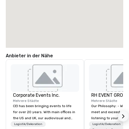
Anbieter in der Nähe
Corporate Events Inc.
RH EVENT GROUP,
Mehrere Städte
Mehrere Städte
CEI has been bringing events to life
Our Philosophy: - We consistently
for over 20 years. With main offices in
meet and exceed expec
the US and UK, our audiovisual and
listening to your obje
production company is equipped to
sure you gain the retu
Logistik/Dekoration
Logistik/Dekoration