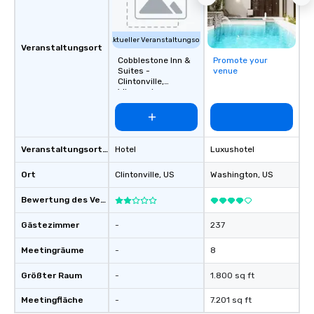
Aktueller Veranstaltungsort
Veranstaltungsort
Cobblestone Inn &
Promote your
Suites -
venue
Clintonville,
Wisconsin
Veranstaltungsortstyp
Hotel
Luxushotel
Ort
Clintonville
, US
Washington
, US
Bewertung des Veranstaltungsortes
Gästezimmer
-
237
Meetingräume
-
8
Größter Raum
-
1.800 sq ft
Meetingfläche
-
7.201 sq ft