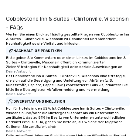
Cobblestone Inn & Suites - Clintonville, Wisconsin
- FAQs
Werfen Sie einen Blick auf häufig gestellte Fragen von Cobblestone Inn
& Suites - Clintonville, Wisconsin zu Gesundheit und Sicherheit,
Nachhaltigkeit sowie Vielfalt und Inklusion.
NACHHALTIGE PRAKTIKEN
Bitte geben Sie Kommentare oder einen Link zu im Cobblestone Inn &
Suites - Clintonville, Wisconsin öffentlich kommunizierten
Zielen/Strategien für Nachhaltigkeit oder soziale Auswirkungen an.
Keine Antwort.
Hat Cobblestone Inn & Suites - Clintonville, Wisconsin eine Strategie,
die sich auf die Beseitigung und Umleitung von Abfällen (z. B.
Kunststoffe, Papiere, Pappe, usw.) konzentriert? Falls Ja, erläutern Sie
bitte Ihre Strategie zur Abfallvermeidung und -vermeidung.
Keine Antwort.
DIVERSITÄT UND INKLUSION
Nur für Hotels in den USA: Ist Cobblestone Inn & Suites - Clintonville,
Wisconsin und/oder die Muttergesellschaft als ein Unternehmen
zertifiziert, das zu 51% im Besitz von Unternehmen unterschiedlicher
Herkunft ist? Falls Ja, geben Sie bitte an, als welche der folgenden
Optionen Sie zertifiziert sind:
Keine Antwort.
Falls zutreffend, könnten Sie bitte einen Link zum öffentlichen Bericht