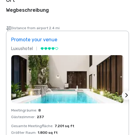
Wegbeschreibung
Distance from airport 2.4 mi
Promote your venue
Prom
Luxushotel
Luxus
Meetingräume
:
8
Meeti
Gästezimmer
:
237
Gäste
Gesamte Meetingfläche
:
7.201 sq ft
Gesam
Größter Raum
:
1.800 sq ft
Größt