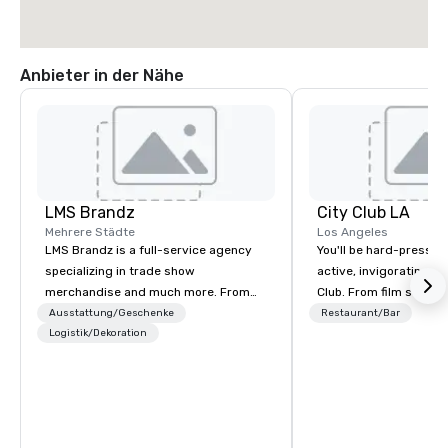
Anbieter in der Nähe
LMS Brandz
City Club LA
Mehrere Städte
Los Angeles
LMS Brandz is a full-service agency
You'll be hard-pressed
specializing in trade show
active, invigorating sc
merchandise and much more. From
Club. From film screen
booth giveaways and branded apparel
dinners to high-profil
Ausstattung/Geschenke
Restaurant/Bar
to executive gifting, displays,
Logistik/Dekoration
networking mixers, City
banners, signage, fulfillment,
modern forum where t
logistics, shipping, along with e-
brightest of our city 
commerce solutions we handle it all.
and then make them rea
While there are many promotional
companies to choose from, our 20+