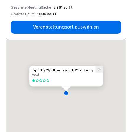
Gesamte Meetingfläche
:
7.201 sq ft
Gesam
Größter Raum
:
1.800 sq ft
Größt
Veranstaltungsort auswählen
Super 8 by Wyndham Cloverdale Wine Country
Hotel
1 von 5