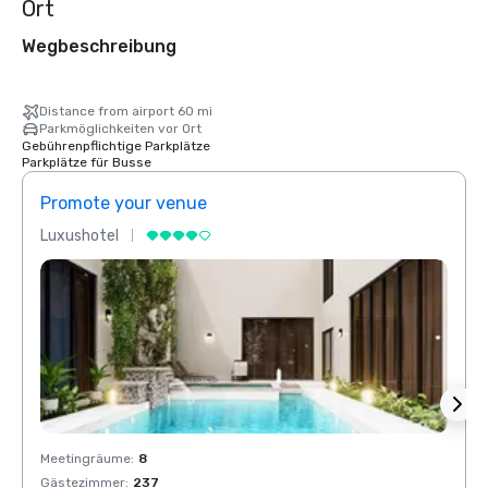
Ort
Wegbeschreibung
Distance from airport 60 mi
Parkmöglichkeiten vor Ort
Gebührenpflichtige Parkplätze
Parkplätze für Busse
Promote your venue
Prom
Luxushotel
Luxus
Meetingräume
:
8
Meeti
Gästezimmer
:
237
Gäste