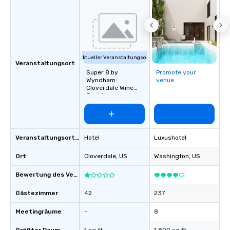
Aktueller Veranstaltungsort
Veranstaltungsort
Super 8 by
Promote your
Wyndham
venue
Cloverdale Wine
Country
Veranstaltungsortstyp
Hotel
Luxushotel
Ort
Cloverdale
, US
Washington
, US
Bewertung des Veranstaltungsortes
Gästezimmer
42
237
Meetingräume
-
8