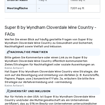
Größter Raum
1 sq ft
1.800 sq ft
Meetingfläche
-
7.201 sq ft
Super 8 by Wyndham Cloverdale Wine Country -
FAQs
Werfen Sie einen Blick auf häufig gestellte Fragen von Super 8 by
Wyndham Cloverdale Wine Country zu Gesundheit und Sicherheit,
Nachhaltigkeit sowie Vielfalt und Inklusion.
NACHHALTIGE PRAKTIKEN
Bitte geben Sie Kommentare oder einen Link zu im Super 8 by
Wyndham Cloverdale Wine Country öffentlich kommunizierten
Zielen/Strategien für Nachhaltigkeit oder soziale Auswirkungen an.
Keine Antwort.
Hat Super 8 by Wyndham Cloverdale Wine Country eine Strategie, die
sich auf die Beseitigung und Umleitung von Abfällen (z. B. Kunststoffe,
Papiere, Pappe, usw.) konzentriert? Falls Ja, erläutern Sie bitte Ihre
Strategie zur Abfallvermeidung und -vermeidung.
Keine Antwort.
DIVERSITÄT UND INKLUSION
Nur für Hotels in den USA: Ist Super 8 by Wyndham Cloverdale Wine
Country und/oder die Muttergesellschaft als ein Unternehmen
zertifiziert, das zu 51% im Besitz von Unternehmen unterschiedlicher