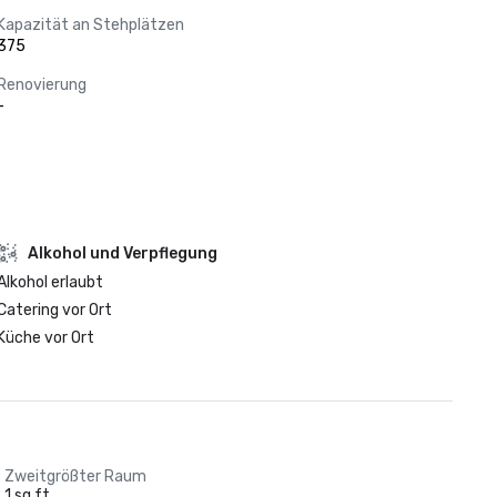
Kapazität an Stehplätzen
375
Renovierung
-
‪Alkohol‬ und Verpflegung
‪Alkohol‬ erlaubt
Catering vor Ort
Küche vor Ort
Zweitgrößter Raum
1 sq ft