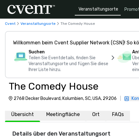
Veranstaltungsorte
Promot
Cvent
Veranstaltungsorte
The Comedy House
Willkommen beim Cvent Supplier Network (CSN)! So kö
Suchen
An
Teilen Sie Eventdetails, finden Sie
Übe
Veranstaltungsorte und fügen Sie diese
Ver
Ihrer Liste hinzu.
ein
The Comedy House
2768 Decker Boulevard, Kolumbien, SC, USA, 29206
|
Kon
Übersicht
Meetingfläche
Ort
FAQs
Details über den Veranstaltungsort