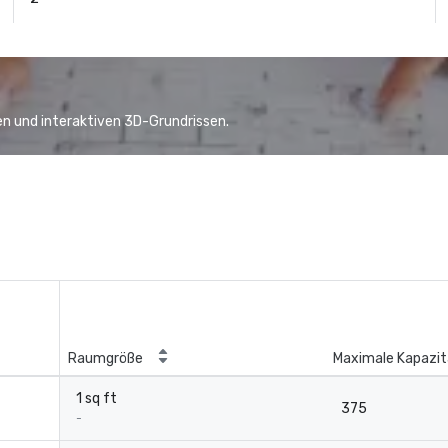
n und interaktiven 3D-Grundrissen.
Raumgröße
Maximale Kapazit
1 sq ft
375
-