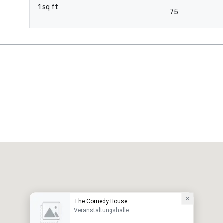
1 sq ft
75
-
The Comedy House
Veranstaltungshalle