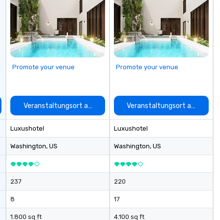
Carolina and the City of Charlotte.
table moments
ction,
 lasting impact
Promote your venue
Promote your venue
auswählen
Veranstaltungsort auswählen
Veranstaltungsort auswähle
Luxushotel
Luxushotel
Washington
, US
Washington
, US
237
220
8
17
1.800 sq ft
4.100 sq ft