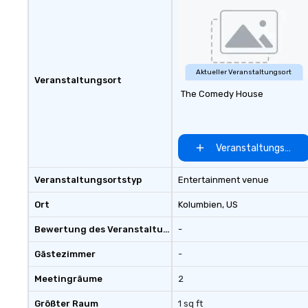
to every project. Let us help you
create unforget
that drive conne
engagement, and
Aktueller Veranstaltungsort
Veranstaltungsort
The Comedy House
Veranstaltungsort 
Veranstaltungsortstyp
Entertainment venue
Ort
Kolumbien
, US
Bewertung des Veranstaltungsortes
-
Gästezimmer
-
Meetingräume
2
Größter Raum
1 sq ft