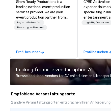
Show Ready Productions is a
CPBR Activation i
leading national event production
experiential ma
services provider. We are your
specializing in i
event production partner from
entertainment an
start to finish. Our team is
brand activation
Logistik/Dekoration
Logistik/Dekoration
dedicated to making sure we
with top corpora
Bevorzugtes Personal
begin with your vision and leave
event planners a
you and your attendees inspired
consistently del
by the experience.
experiences that
audiences and el
Profil besuchen
Profil besuchen
From concept to 
team thrives on 
challenges and i
Looking for more vendor options?
staying ahead of
engagement tech
Browse additional vendors for AV, entertainment, transport
experiences, an
brand moments. W
high-profile bran
Empfohlene Veranstaltungsorte
corporate gala, o
celebration, CPB
2 andere Veranstaltungsorten entsprachen Ihren Anforderun
brings a fresh, 