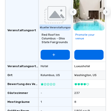
Aktueller Veranstaltungsort
Veranstaltungsort
Red Roof Inn
Promote your
Columbus - Ohio
venue
State Fairgrounds
Veranstaltungsortstyp
Hotel
Luxushotel
Ort
Kolumbus
, US
Washington
, US
Bewertung des Veranstaltungsortes
Gästezimmer
-
237
Meetingräume
1
8
Größter Raum
-
1.800 sq ft