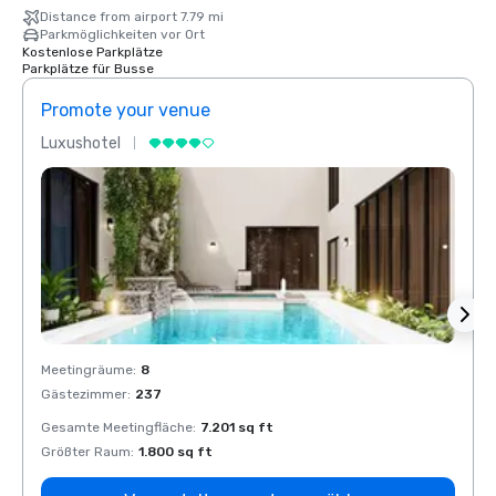
Distance from airport 7.79 mi
Parkmöglichkeiten vor Ort
Kostenlose Parkplätze
Parkplätze für Busse
Promote your venue
Prom
Luxushotel
Luxus
Meetingräume
:
8
Meeti
Gästezimmer
:
237
Gäste
Gesamte Meetingfläche
:
7.201 sq ft
Gesam
Größter Raum
:
1.800 sq ft
Größt