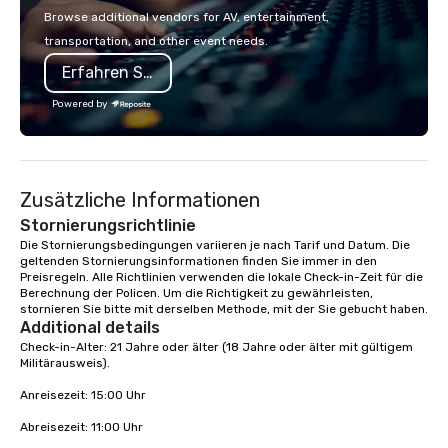
make the end-user experience
Browse additional vendors for AV, entertainment,
seamless from start to finish. We are
transportation, and other event needs.
also a certified WOSB.
Erfahren Sie mehr
Powered by
Zusätzliche Informationen
Stornierungsrichtlinie
Die Stornierungsbedingungen variieren je nach Tarif und Datum. Die 
geltenden Stornierungsinformationen finden Sie immer in den 
Preisregeln. Alle Richtlinien verwenden die lokale Check-in-Zeit für die 
Berechnung der Policen. Um die Richtigkeit zu gewährleisten, 
stornieren Sie bitte mit derselben Methode, mit der Sie gebucht haben.
Additional details
Check-in-Alter: 21 Jahre oder älter (18 Jahre oder älter mit gültigem 
Militärausweis).

Anreisezeit: 15:00 Uhr

Abreisezeit: 11:00 Uhr
