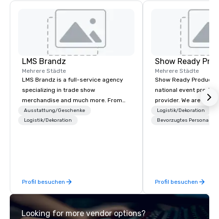
LMS Brandz
Show Ready Prod
Mehrere Städte
Mehrere Städte
LMS Brandz is a full-service agency
Show Ready Production
specializing in trade show
national event product
merchandise and much more. From
provider. We are your 
booth giveaways and branded apparel
production partner fro
Ausstattung/Geschenke
Logistik/Dekoration
to executive gifting, displays,
Logistik/Dekoration
finish. Our team is ded
Bevorzugtes Personal
banners, signage, fulfillment,
making sure we begin w
logistics, shipping, along with e-
and leave you and you
commerce solutions we handle it all.
inspired by the experi
While there are many promotional
companies to choose from, our 20+
Profil besuchen
Profil besuchen
years of industry experience and
commitment to exceptional customer
service set us apart. We deliver
Looking for more vendor options?
smart, reliable solutions designed to