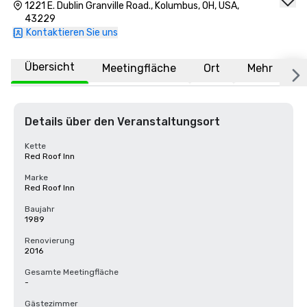
1221 E. Dublin Granville Road., Kolumbus, OH, USA,
43229
Kontaktieren Sie uns
Übersicht
Meetingfläche
Ort
Mehr
F
Details über den Veranstaltungsort
Kette
Red Roof Inn
Marke
Red Roof Inn
Baujahr
1989
Renovierung
2016
Gesamte Meetingfläche
-
Gästezimmer