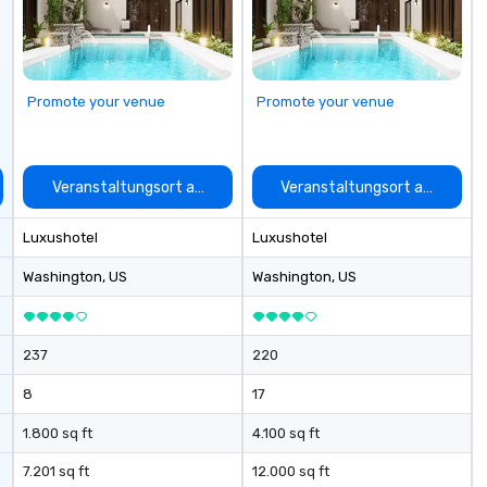
Promote your venue
Promote your venue
auswählen
Veranstaltungsort auswählen
Veranstaltungsort auswähle
Luxushotel
Luxushotel
Washington
, US
Washington
, US
237
220
8
17
1.800 sq ft
4.100 sq ft
7.201 sq ft
12.000 sq ft