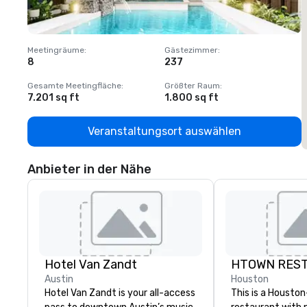
Meetingräume
:
Gästezimmer
:
M
8
237
1
Gesamte Meetingfläche
:
Größter Raum
:
G
7.201 sq ft
1.800 sq ft
1
Veranstaltungsort auswählen
Anbieter in der Nähe
Hotel Van Zandt
Austin
Houston
Hotel Van Zandt is your all-access
This is a Housto