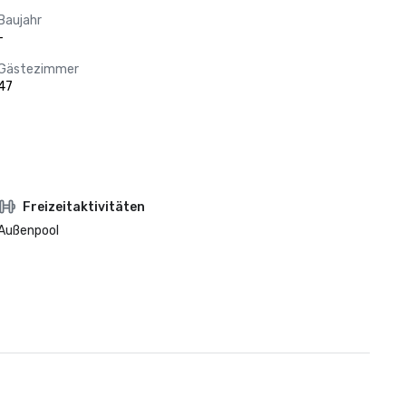
Baujahr
-
Gästezimmer
47
Freizeitaktivitäten
Außenpool