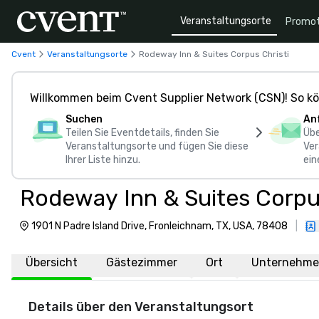
Veranstaltungsorte
Promot
Cvent
Veranstaltungsorte
Rodeway Inn & Suites Corpus Christi
Willkommen beim Cvent Supplier Network (CSN)! So kö
Suchen
An
Teilen Sie Eventdetails, finden Sie
Übe
Veranstaltungsorte und fügen Sie diese
Ver
Ihrer Liste hinzu.
ein
Rodeway Inn & Suites Corpus
1901 N Padre Island Drive, Fronleichnam, TX, USA, 78408
|
Übersicht
Gästezimmer
Ort
Unternehme
Details über den Veranstaltungsort