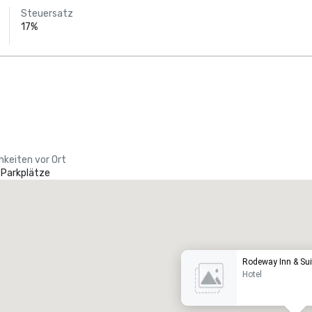
Steuersatz
17%
hkeiten vor Ort
 Parkplätze
Promote your venue
uxushotel
Rodeway Inn & Sui
Hotel