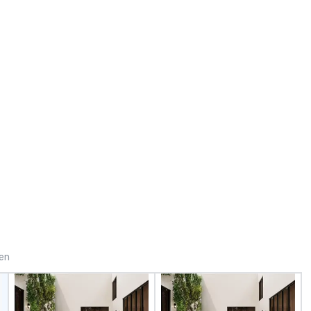
rough
d new business
gen