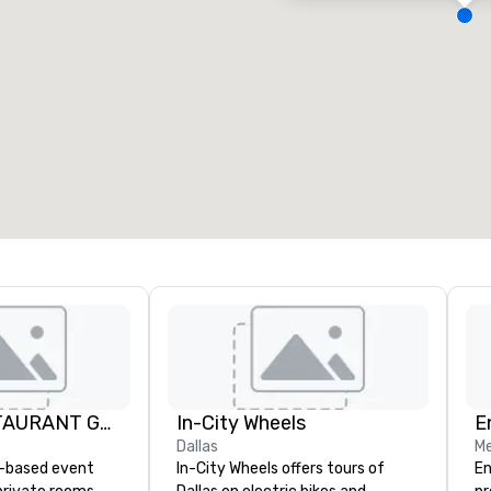
eetingräume
:
Gästezimmer
:
7
220
esamte Meetingfläche
:
Größter Raum
:
2.000 sq ft
4.100 sq ft
Veranstaltungsort auswählen
HTOWN RESTAURANT GROUP
In-City Wheels
E
Dallas
Me
n-based event
In-City Wheels offers tours of
En