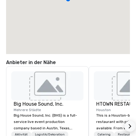
Anbieter in der Nähe
Big House Sound, Inc.
HTOWN RESTAUR
Mehrere Städte
Houston
Big House Sound, Inc. (BHS) is a full-
This is a Houston-bas
service live event production
restaurant with priva
company based in Austin, Texas,
available. From weddi
delivering professional audio, lighting,
corporate events, we 
Aktivität
Logistik/Dekoration
Catering
Restaurant