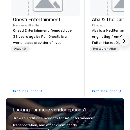
Onesti Entertainment
Mehrere Städte
Chicago
Onesti Entertainment, founded over
Aba is a Mediterranea
35 years ago by Ron Onesti, is a
originating from Chica
world-class provider of live
Fulton Market District
entertainment, concerts, theatrical
father in Hebrew, inco
Aktivität
Restaurant/Bar
shows, corporate events, festivals,
CJ Jacobson's lighter 
casino shows, and unique dining
with influences from t
experiences. With properties in St.
Mediterranean, includin
Charles and Des Plaines, the industry
Lebanon, Turkey, and G
powerhouse has become a favorite
program, crafted by Li
destination for drinking, dancing, and
showcases rare Medit
Profil besuchen
Profil besuchen
dining throughout Chicagoland.
inspired wines and spir
Looking for more vendor options?
Browse additional vendors for AV, entertainment,
transportation, and other event needs.