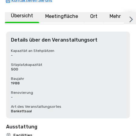
Kontaktieren Sie uns
Übersicht
Meetingfläche
Ort
Mehr
F
Details über den Veranstaltungsort
Kapazität an Stehplätzen
-
Sitzplatzkapazität
500
Baujahr
1988
Renovierung
-
Art des Veranstaltungsortes
Bankettsaal
Ausstattung
Facilities