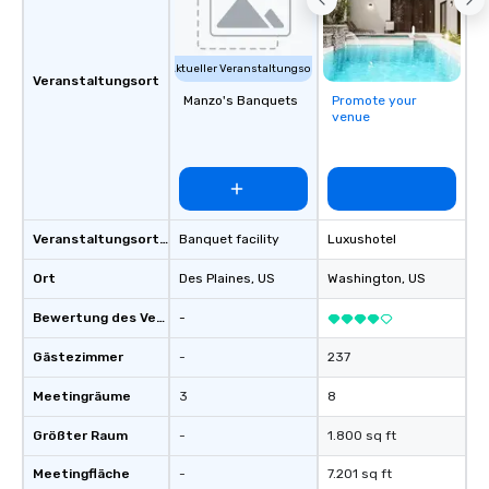
Aktueller Veranstaltungsort
Veranstaltungsort
Manzo's Banquets
Promote your
venue
Veranstaltungsortstyp
Banquet facility
Luxushotel
Ort
Des Plaines
, US
Washington
, US
Bewertung des Veranstaltungsortes
-
Gästezimmer
-
237
Meetingräume
3
8
Größter Raum
-
1.800 sq ft
Meetingfläche
-
7.201 sq ft