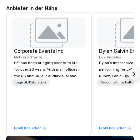
Anbieter in der Nähe
Corporate Events Inc.
Dylan Galvin Ent
Mehrere Städte
Los Angeles
CEI has been bringing events to life
Dylan’s impressive re
for over 20 years. With main offices in
performing for celebri
the US and UK, our audiovisual and
Nunez, Fabio, Dylan Mc
production company is equipped to
National Brands (Coca 
Logistik/Dekoration
Gebuchte Unterhaltung
manage all the technical elements for
Fargo, Delta, Chick-Fil
your events worldwide. We proudly
international audience
provide quality equipment, skilled
profile clients at icon
technicians, and experienced
Venetian, SLS Hotel, W 
managers to handle every detail, so
Willis Tower, Terrenea Reso
your live, hybrid, and virtual events
offers a full-stop live
Profil besuchen
Profil besuchen
are perfectly planned and executed.
experience, including 
Our team collaborates with
line sound system suit