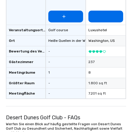
with Hans Zimmer’s firs
Lipa’s cellist, and fre
with Cindy Lauper’s ke
He has released origin
Veranstaltungsortstyp
Golf course
Luxushotel
Spotify and has co-di
starred in several mus
Ort
Heiße Quellen in der Wüste
Washington
, US
, US
shared stages with m
off-Broadway musical
Bewertung des Veranstaltungsortes
-
even composed music 
documentary “The Esse
Gästezimmer
-
237
which peaked at #1 in 
Meetingräume
1
8
Documentaries category. “Not
short of spectacular” -
Größter Raum
-
1.800 sq ft
Vandenberghe | The V
Inquire for other optio
Meetingfläche
-
7.201 sq ft
trio, sax, drummer, DJ,
Desert Dunes Golf Club - FAQs
Werfen Sie einen Blick auf häufig gestellte Fragen von Desert Dunes
Golf Club zu Gesundheit und Sicherheit, Nachhaltigkeit sowie Vielfalt