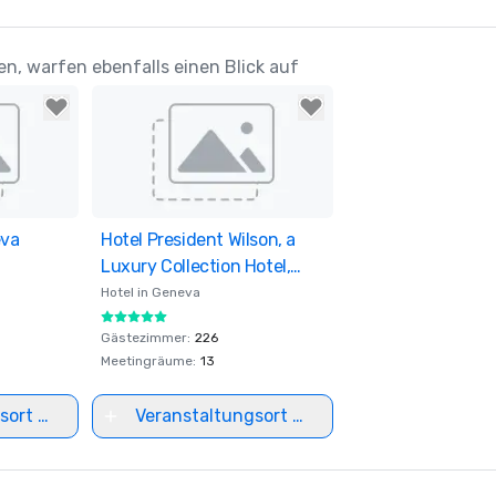
n, warfen ebenfalls einen Blick auf
eva
ites
Hotel President Wilson, a
Removed from favorites
Luxury Collection Hotel,
Geneva
Hotel in
Geneva
Gästezimmer
:
226
Meetingräume
:
13
sort auswählen
Veranstaltungsort auswählen