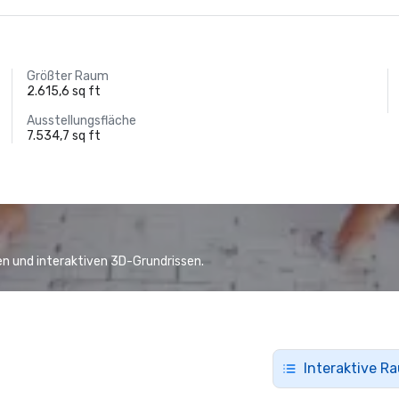
Größter Raum
2.615,6 sq ft
Ausstellungsfläche
7.534,7 sq ft
n und interaktiven 3D-Grundrissen.
Interaktive R