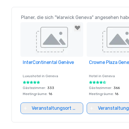
Planer, die sich "Warwick Geneva" angesehen habe
InterContinental Genève
Removed from favorites
Crowne Plaza Gen
Removed from favor
Luxushotel in
Geneva
Hotel in
Geneva
Gästezimmer
:
333
Gästezimmer
:
366
Meetingräume
:
16
Meetingräume
:
16
Veranstaltungsort auswählen
Veranstaltung