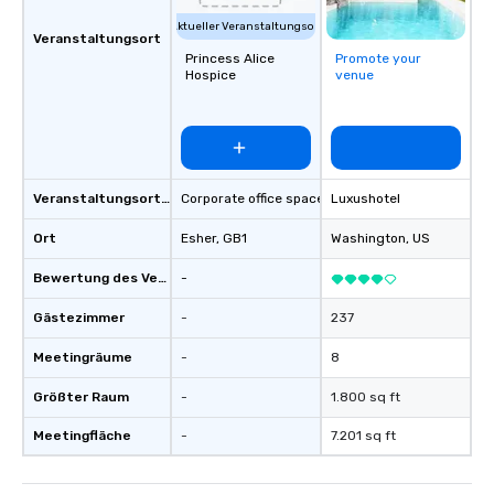
different locations! These quick
Aktueller Veranstaltungsort
connections create a friendly,
Veranstaltungsort
Princess Alice
Promote your
collaborative environment and boost
Hospice
venue
communication beyond the event
itself.
Veranstaltungsortstyp
Corporate office space
Luxushotel
Ort
Esher
, GB1
Washington
, US
Bewertung des Veranstaltungsortes
-
Gästezimmer
-
237
Meetingräume
-
8
Größter Raum
-
1.800 sq ft
Meetingfläche
-
7.201 sq ft