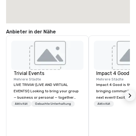
Anbieter in der Nähe
Trivial Events
Impact 4 Good
Mehrere Städte
Mehrere Städte
LIVE TRIVIA! (LIVE AND VIRTUAL
Impact 4 Good is the o
EVENTS!) Looking to bring your group
bringing community se
— business or personal — together
next event! Exciting a
and have some fun? Or maybe there’s
team building activitie
Aktivität
Gebuchte Unterhaltung
Aktivität
a special occasion you’d like to
of what we offer. Let u
celebrate in a unique way? Trivial
best cause/beneficiary
Events offers live and virtual trivia
manage the donation l
contests that engage everyone and
bring the spirit of co
create a unique, shared experience!
to your group. From you