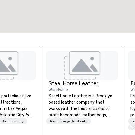
Steel Horse Leather
F
Worldwide
Wo
portfolio of live
Steel Horse Leather is a Brooklyn
Fr
ttractions,
based leather company that
sp
t in Las Vegas,
works with the best artisans to
lo
Atlantic City. We
craft handmade leather bags,
pr
iness to business
backpacks, duffel bags,
pl
e Unterhaltung
Ausstattung/Geschenke
Lo
. Our friendly
messenger bags, and more. All of
te
Be
elp you and your
our bags are heirloom quality and
virt