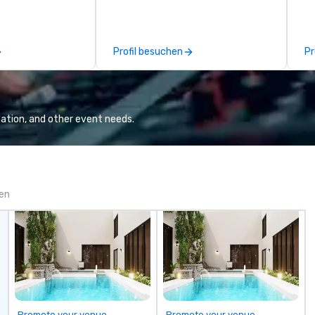
xceptional
are crafted using only full grain
sp
o is not a third
leather and are built to last.
m
n behalf of the
Embark on a journey into the
co
Profil besuchen
Pr
ide best rates, a
world of impeccable
pr
ommunication, and
craftsmanship with our exclusive
in
tomer service.
collection of handmade leather
Ev
bags. Our range includes
an
backpacks, duffel bags, and
We
ation, and other event needs.
messenger bags, all meticulously
ma
designed to serve as remarkable
THE BE
corporate gifts. Elevate your
we
corporate gifting experience with
of
us. Your quest for premium
th
gen
corporate gifts, with a special
m
focus on leather corporate gifts,
pl
culminates here at Steel Horse
cl
Leather. Explore our exquisite
ac
collection today and make a
vi
lasting impression with your next
s
corporate gift. Custom orders are
ad
accepted with a low MOQ. Free
an
Promote your venue
Promote your venue