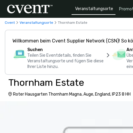
Veranstaltungsorte
Promot
Cvent
Veranstaltungsorte
Thornham Estate
Willkommen beim Cvent Supplier Network (CSN)! So kö
Suchen
An
Teilen Sie Eventdetails, finden Sie
Übe
Veranstaltungsorte und fügen Sie diese
Ver
Ihrer Liste hinzu.
ein
Thornham Estate
Roter Hausgarten Thornham Magna, Auge, England, IP23 8 HH