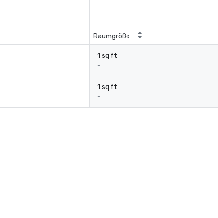
Raumgröße
1 sq ft
-
1 sq ft
-