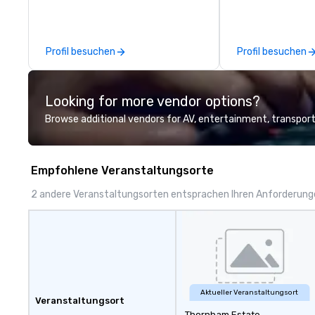
clients deliver e
experiences. Indig
party; we work o
Profil besuchen
Profil besuchen
Producers to prov
direct line of c
unparalleled cus
Looking for more vendor options?
Browse additional vendors for AV, entertainment, transport
Empfohlene Veranstaltungsorte
2 andere Veranstaltungsorten entsprachen Ihren Anforderun
Aktueller Veranstaltungsort
Veranstaltungsort
Thornham Estate