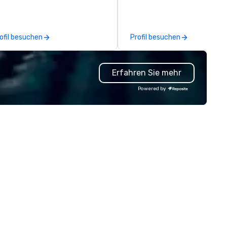
ecific expertise in the
strategic pre-planning to fla
anagement of PhRMA
on-site execution and insight
mpliant HCP speaker bureau
post-event analysis. We don’t
ofil besuchen
Profil besuchen
ograms and associated HCP
believe in one-size-fits-all.
teractions, including Marketing
Instead, we tailor every detail
ents, Conferences/Congresses
amplify engagement, stream
Erfahren Sie mehr
d large specialized events.
staffing, and deliver experien
're not the largest event
driven solutions—all while
Powered by
nagement firm, but WE ARE
respecting your budget. Bac
ST Over the years, as
by a combined 40+ years of
’ve refined our program
staffing and staff manageme
ferings, we’ve also developed
experience, our dedicated t
e best speaker bureau
ensures your event is staffed
anagement technology
top-tier brand representativ
atform that provides our
who captivate, connect, and
ient’s and their sales and
leave a lasting impression. With us,
count executives with full
your vision isn’t just realized—
sibility of all events through all
elevated beyond expectation
tages of management and
Let’s craft something
ministration – from planning
extraordinary together.
d budgeting to reservation