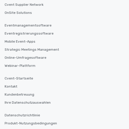
choice for any corporate group event.
Cvent Supplier Network
Stress-Free Booking Process Booking
a tour is stress-free and allows you to
OnSite Solutions
enjoy the company of your guests
more easily. You’ll take comfort
Eventmanagementsoftware
knowing that everything is taken care
Eventregistrierungssoftware
of from the moment the tour is
Mobile Event-Apps
booked to the minute it concludes.
Since the menu is already set, you
Strategic Meetings Management
have nothing to worry about. Just
Online-Umfragesoftware
remember to submit ahead of the tour
Webinar-Plattform
date any dietary restrictions and food
allergies for anyone in your group.
Cvent-Startseite
Feel Like a VIP at Each Stop With Lip
Smacking Foodie Tours, you and your
Kontakt
group members never have to worry
Kundenbetreuung
about waiting in line to get into a top
Ihre Datenschutzauswahlen
restaurant or being shown to a less
than desirable table. On our tours,
Datenschutzrichtlinie
everyone is treated like a VIP with
immediate seating upon arrival.
Produkt-Nutzungsbedingungen
What’s more, your group may receive