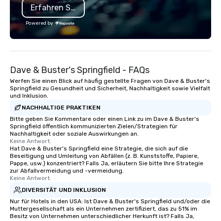
Erfahren Sie mehr
specializing in escorting large groups
with utmost care, who personalizes
Powered by
each experience with fun and
engaging information along the way.
Lip Smacking Foodie Tours are both an
entertaining activity and unique
Dave & Buster's Springfield - FAQs
dining experience melded into one,
that are sure to add new vitality to
Werfen Sie einen Blick auf häufig gestellte Fragen von Dave & Buster's
Springfield zu Gesundheit und Sicherheit, Nachhaltigkeit sowie Vielfalt
meeting events, from conferences to
und Inklusion.
team building. All-Inclusive Group
NACHHALTIGE PRAKTIKEN
Dining When meeting planners book a
Bitte geben Sie Kommentare oder einen Link zu im Dave & Buster's
corporate group event through Lip
Springfield öffentlich kommunizierten Zielen/Strategien für
Smacking Foodie Tours, the entire
Nachhaltigkeit oder soziale Auswirkungen an.
Keine Antwort.
group is assured a top-notch dining
Hat Dave & Buster's Springfield eine Strategie, die sich auf die
experience with three to four
Beseitigung und Umleitung von Abfällen (z. B. Kunststoffe, Papiere,
signature dishes at each restaurant.
Pappe, usw.) konzentriert? Falls Ja, erläutern Sie bitte Ihre Strategie
zur Abfallvermeidung und -vermeidung.
Our affordable tours are priced per
Keine Antwort.
person with tax and gratuities
DIVERSITÄT UND INKLUSION
included. The only thing not included
Nur für Hotels in den USA: Ist Dave & Buster's Springfield und/oder die
are drinks. However, a beverage
Muttergesellschaft als ein Unternehmen zertifiziert, das zu 51% im
package upgrade is available, which
Besitz von Unternehmen unterschiedlicher Herkunft ist? Falls Ja,