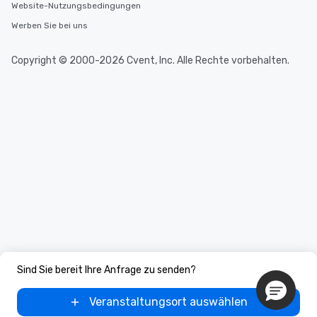
Website-Nutzungsbedingungen
a special warm welcome personally
Werben Sie bei uns
from the restaurant chef. Menus can
be printed featuring your logo, too,
which can be an added bonus for all
Copyright © 2000-2026 Cvent, Inc. Alle Rechte vorbehalten.
those Instagram moments you share.
For added ease, we can even arrange
transportation pick-up and drop-off,
as well as an event photographer. And
for groups that desire an extra luxe
experience, we can also arrange for
an evening helicopter ride over the
glittering lights of The Strip. A
Memorable Experience for All Lip
Smacking Foodie Tours offers a way
to gather and dine that few have
experienced, and all are sure to
remember. Our one-of-a-kind tours
are special, from the first stop to the
Sind Sie bereit Ihre Anfrage zu senden?
last. It’s an experience that attendees
will reminisce about long after they
Veranstaltungsort auswählen
leave. Location, Location, Location