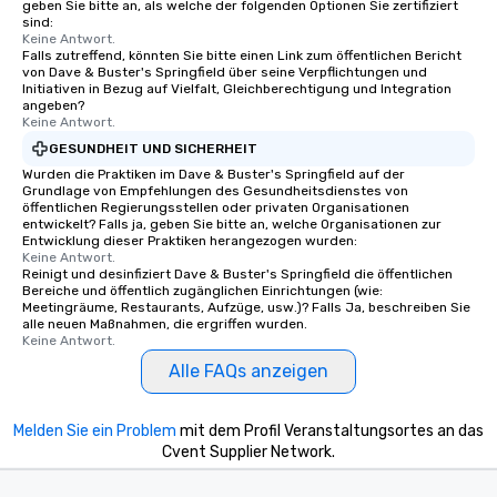
geben Sie bitte an, als welche der folgenden Optionen Sie zertifiziert
provides guests a signature cocktail
sind:
at various stops. Build Your Network
Keine Antwort.
Falls zutreffend, könnten Sie bitte einen Link zum öffentlichen Bericht
Our exclusive experiences provide the
von Dave & Buster's Springfield über seine Verpflichtungen und
ultimate networking opportunities. At
Initiativen in Bezug auf Vielfalt, Gleichberechtigung und Integration
a typical sit-down dinner, you’re lucky
angeben?
Keine Antwort.
to engage the person to the left and
GESUNDHEIT UND SICHERHEIT
right of you. Because our tours take
place at multiple restaurants, with
Wurden die Praktiken im Dave & Buster's Springfield auf der
Grundlage von Empfehlungen des Gesundheitsdienstes von
walking in between, there are
öffentlichen Regierungsstellen oder privaten Organisationen
countless opportunities to interact
entwickelt? Falls ja, geben Sie bitte an, welche Organisationen zur
Entwicklung dieser Praktiken herangezogen wurden:
with different people when you sit
Keine Antwort.
down at each venue and as you
Reinigt und desinfiziert Dave & Buster's Springfield die öffentlichen
traverse along the way. Our
Bereiche und öffentlich zugänglichen Einrichtungen (wie:
Meetingräume, Restaurants, Aufzüge, usw.)? Falls Ja, beschreiben Sie
experiences not only provide more
alle neuen Maßnahmen, die ergriffen wurden.
ways to network, but a more convivial
Keine Antwort.
way to do so. Large Groups Welcome
Alle FAQs anzeigen
Lip Smacking Foodie Tours is ideal for
groups, small or large. Our
experiences can accommodate
Melden Sie ein Problem
mit dem Profil Veranstaltungsortes an das
Cvent Supplier Network.
groups from as few as 1 to as many
as 500 guests, making us an ideal