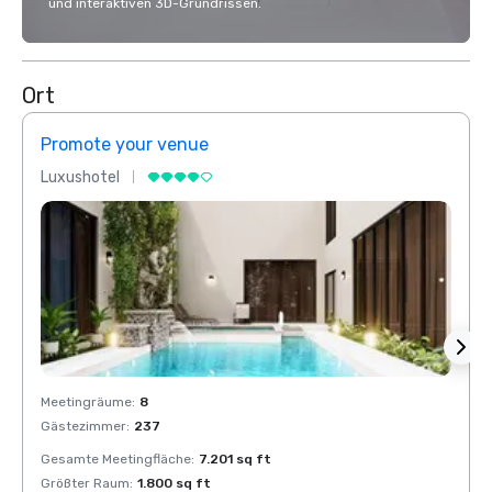
und interaktiven 3D-Grundrissen.
Ort
Promote your venue
Prom
Luxushotel
Luxus
Meetingräume
:
8
Meeti
Gästezimmer
:
237
Gäste
Gesamte Meetingfläche
:
7.201 sq ft
Gesam
Größter Raum
:
1.800 sq ft
Größt