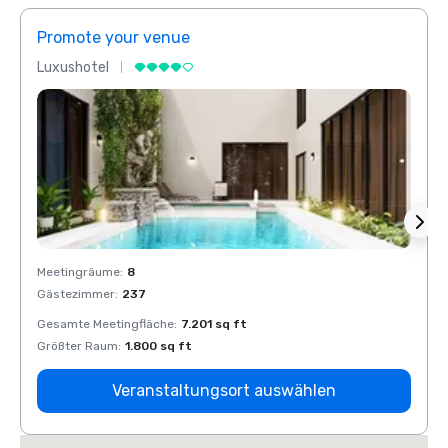
Promote your venue
Prom
Luxushotel
Luxus
Meetingräume
:
8
Meeti
Gästezimmer
:
237
Gäste
Gesamte Meetingfläche
:
7.201 sq ft
Gesam
Größter Raum
:
1.800 sq ft
Größt
Veranstaltungsort auswählen