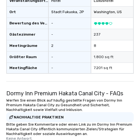
Veranstaltungsortstyp
Hotel
Luxushotel
Ort
Stadt Fukuoka
, JP
Washington
, US
Bewertung des Veranstaltungsortes
-
Gästezimmer
-
237
Meetingräume
2
8
Größter Raum
-
1.800 sq ft
Meetingfläche
-
7.201 sq ft
Dormy Inn Premium Hakata Canal City - FAQs
Werfen Sie einen Blick auf häufig gestellte Fragen von Dormy Inn
Premium Hakata Canal City zu Gesundheit und Sicherheit,
Nachhaltigkeit sowie Vielfalt und Inklusion.
NACHHALTIGE PRAKTIKEN
Bitte geben Sie Kommentare oder einen Link zu im Dormy Inn Premium
Hakata Canal City öffentlich kommunizierten Zielen/Strategien für
Nachhaltigkeit oder soziale Auswirkungen an.
Keine Antwort.