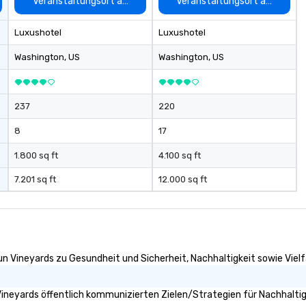
auswählen
Veranstaltungsort auswählen
Veranstaltungsort auswähle
Luxushotel
Luxushotel
Washington
, US
Washington
, US
237
220
8
17
1.800 sq ft
4.100 sq ft
7.201 sq ft
12.000 sq ft
un Vineyards zu Gesundheit und Sicherheit, Nachhaltigkeit sowie Vielfa
ineyards öffentlich kommunizierten Zielen/Strategien für Nachhaltig