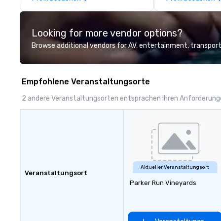
Melman and Jerry A. Orzoff with
brings a level of 
the opening of R.J. Grunts and
found in the cate
today, thanks to the creativity of
Looking for more vendor options?
our partners, we proudly service
guests at more than 60 concepts
Browse additional vendors for AV, entertainment, transport
ranging from fast casual to fine
dining restaurants.
Empfohlene Veranstaltungsorte
2 andere Veranstaltungsorten entsprachen Ihren Anforderun
Aktueller Veranstaltungsort
Veranstaltungsort
Parker Run Vineyards