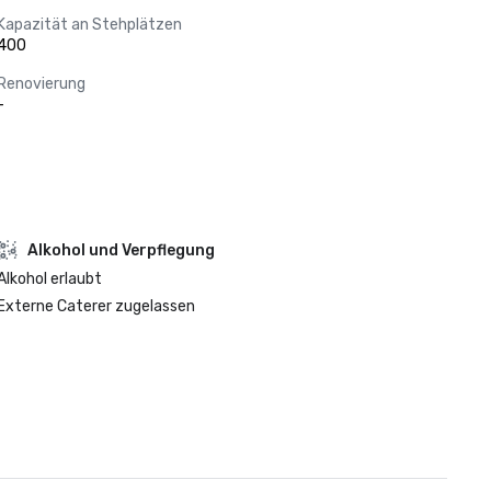
Kapazität an Stehplätzen
400
Renovierung
-
‪Alkohol‬ und Verpflegung
‪Alkohol‬ erlaubt
Externe Caterer zugelassen