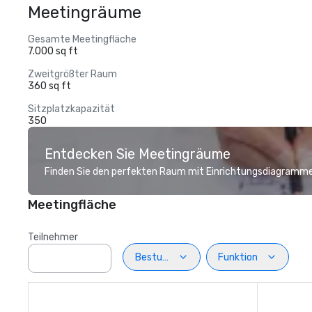
Meetingräume
Gesamte Meetingfläche
7.000 sq ft
Zweitgrößter Raum
360 sq ft
Sitzplatzkapazität
350
Entdecken Sie Meetingräume
Finden Sie den perfekten Raum mit Einrichtungsdiagramme
Meetingfläche
Teilnehmer
Bestuhlung
Funktion