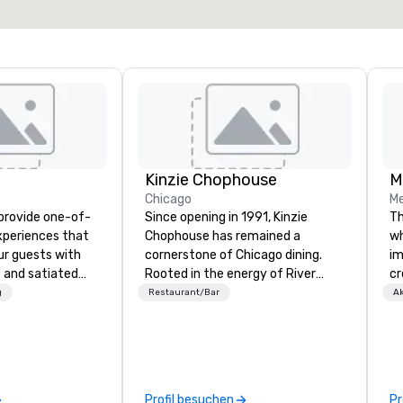
Kinzie Chophouse
M
Chicago
Me
 provide one-of-
Since opening in 1991, Kinzie
Th
experiences that
Chophouse has remained a
wh
ur guests with
cornerstone of Chicago dining.
im
 and satiated
Rooted in the energy of River
cr
ail is
North, Kinzie pairs the traditions
co
g
Restaurant/Bar
Ak
ught out, and our
of a classic Chicago steakhouse
ex
spitality, with
with the warmth of
vi
 experience
Mediterranean hospitality–woven
MO
f the world's
into everything from the
re
restaurants,
welcome at the door to the menu
ce
Profil besuchen
Pr