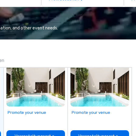
excellence rarely
itself. On the plate, Kinzie
mo
ring industry.
showcases both wet- and dry-
ra
aged prime cuts from longtime
in
purveyor Meats by Linz, served
Po
alongside fresh seafood and
in
ation, and other event needs.
timeless steakhouse sides.
en
Complemented by tableside
Yo
steak presentations and an
ta
award-winning wine program,
ph
Kinzie Chophouse is the kind of
fl
gen
restaurant where regulars return
co
and newcomers feel at home–a
en
neighborhood steakhouse that is
pl
unmistakably Chicago.
cl
fu
pr
un
ma
Promote your venue
Promote your venue
su
un