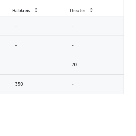
Halbkreis
Theater
-
-
-
-
-
70
350
-