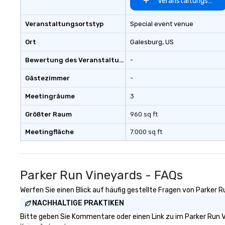
Veranstaltungsort 
Veranstaltungsortstyp
Special event venue
Ort
Galesburg
, US
Bewertung des Veranstaltungsortes
-
Gästezimmer
-
Meetingräume
3
Größter Raum
960 sq ft
Meetingfläche
7.000 sq ft
Parker Run Vineyards - FAQs
Werfen Sie einen Blick auf häufig gestellte Fragen von Parker R
NACHHALTIGE PRAKTIKEN
Bitte geben Sie Kommentare oder einen Link zu im Parker Run V