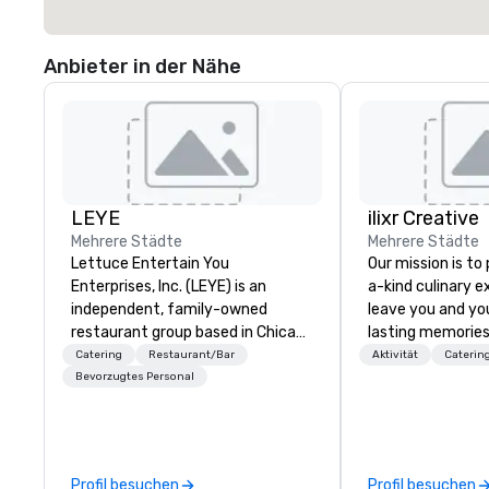
Anbieter in der Nähe
LEYE
ilixr Creative
Mehrere Städte
Mehrere Städte
Lettuce Entertain You
Our mission is to
Enterprises, Inc. (LEYE) is an
a-kind culinary 
independent, family-owned
leave you and yo
restaurant group based in Chicago
lasting memories
that owns, manages and licenses
palates. Every det
Catering
Restaurant/Bar
Aktivität
Caterin
more than 130 establishments in
meticulously tho
Bevorzugtes Personal
Illinois, Minnesota, Maryland,
commitment to ho
Nevada, California, Texas, Virginia
over 40 years of
and Washington D.C. We were
working in some o
founded in June 1971 by Richard
most acclaimed 
Profil besuchen
Profil besuchen