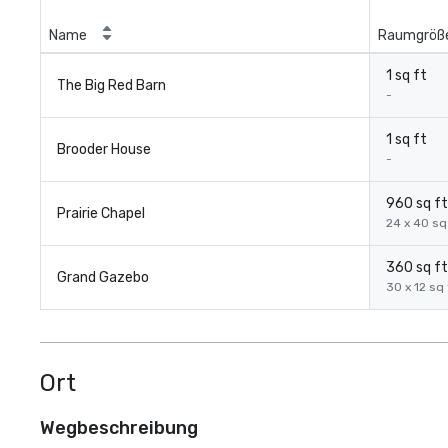
Name
Raumgröß
1 sq ft
The Big Red Barn
-
1 sq ft
Brooder House
-
960 sq ft
Prairie Chapel
24 x 40 sq
360 sq ft
Grand Gazebo
30 x 12 sq 
Ort
Wegbeschreibung