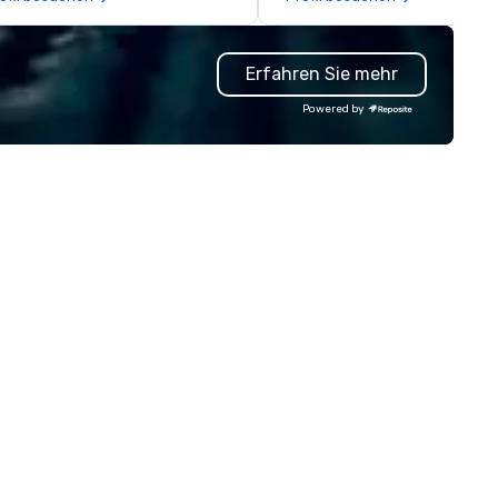
ments your attendees will
not just throwing a party, you
ve about. From immersive
living one that you and your
stallations to our iconic Sprinkle
guests will actually remember
Erfahren Sie mehr
ol, every space is crafted to
Gather your squad, pick your
spire engagement, spark joy, and
world, and let us handle the re
Powered by
courage genuine interaction.
Whether you're celebrating a
ur guests can enjoy playful
milestone, bonding with your
sting experiences, curated
team, or throwing the kind of
oto moments, and a seamless
party people talk about, we'v
ow through colorful,
something for everybody.
nversation-starting
vironments. Whether you’re
anning a networking event,
ient appreciation experience, or
ll museum buyout, MOIC blends
ofessional execution with a
iquely delightful atmosphere,
king your event not just
ccessful, but sweetly
forgettable.