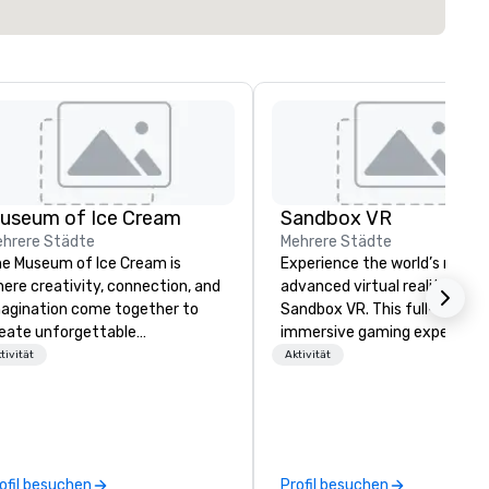
useum of Ice Cream
Sandbox VR
hrere Städte
Mehrere Städte
e Museum of Ice Cream is
Experience the world’s most
ere creativity, connection, and
advanced virtual reality at
agination come together to
Sandbox VR. This full-body,
eate unforgettable
immersive gaming experienc
rporate/convention/meeting
transports groups into new w
tivität
Aktivität
periences. Designed as a
together. Survive a zombie
brant, interactive wonderland,
apocalypse, compete in Squi
IC transforms meetings,
Game, enter the world of
ceptions, and team
Stranger Things, blast into s
lebrations into memorable
and more! At Sandbox VR, you
ofil besuchen
Profil besuchen