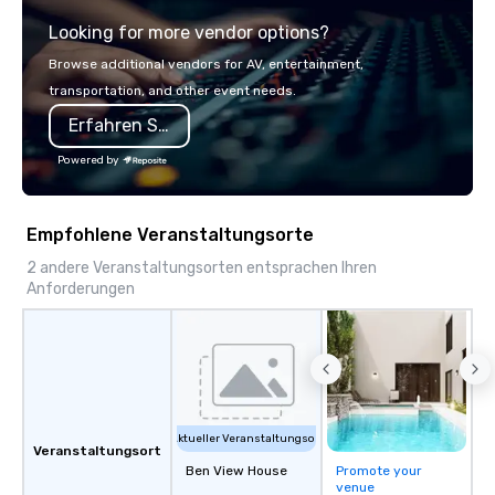
explore the mindsets d
Looking for more vendor options?
world's fastest-growi
or walk away with a pr
Browse additional vendors for AV, entertainment,
innovation playbook, S
transportation, and other event needs.
programming that is 
Erfahren Sie mehr
substantive, and uniqu
the Valley. Ideal for g
Powered by
Fully customizable by 
seniority, and objectiv
Empfohlene Veranstaltungsorte
2 andere Veranstaltungsorten entsprachen Ihren
Anforderungen
Aktueller Veranstaltungsort
Veranstaltungsort
Ben View House
Promote your
venue