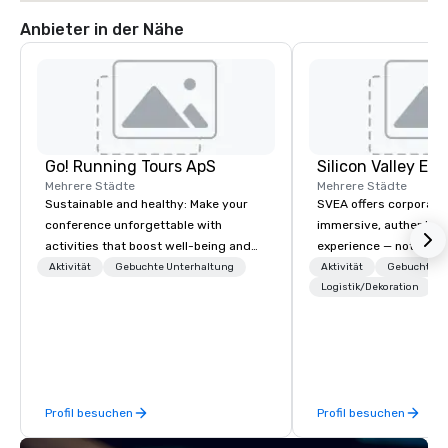
Anbieter in der Nähe
Go! Running Tours ApS
Mehrere Städte
Mehrere Städte
Sustainable and healthy: Make your
SVEA offers corporate
conference unforgettable with
immersive, authentic S
activities that boost well-being and
experience — not a tour
lower carbon footprints. Explore the
transformation. We de
Aktivität
Gebuchte Unterhaltung
Aktivität
Gebuchte U
world on the run with expert local
facilitate custom exec
Logistik/Dekoration
running guides.
tours, learning session
workshops, leadership
behind-the-scenes tec
experiences for visiti
incentive groups, and
Profil besuchen
Profil besuchen
offsites. Whether your
think like a Silicon Val