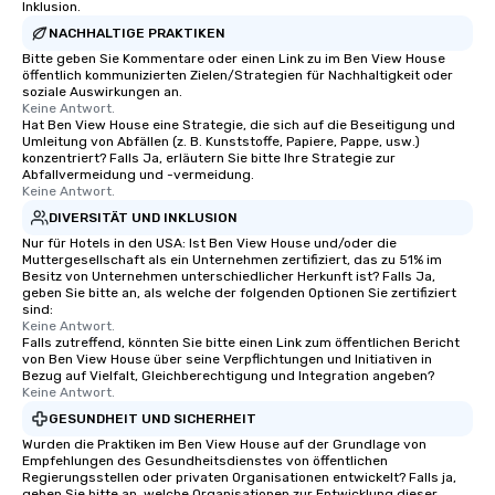
Inklusion.
NACHHALTIGE PRAKTIKEN
Bitte geben Sie Kommentare oder einen Link zu im Ben View House
öffentlich kommunizierten Zielen/Strategien für Nachhaltigkeit oder
soziale Auswirkungen an.
Keine Antwort.
Hat Ben View House eine Strategie, die sich auf die Beseitigung und
Umleitung von Abfällen (z. B. Kunststoffe, Papiere, Pappe, usw.)
konzentriert? Falls Ja, erläutern Sie bitte Ihre Strategie zur
Abfallvermeidung und -vermeidung.
Keine Antwort.
DIVERSITÄT UND INKLUSION
Nur für Hotels in den USA: Ist Ben View House und/oder die
Muttergesellschaft als ein Unternehmen zertifiziert, das zu 51% im
Besitz von Unternehmen unterschiedlicher Herkunft ist? Falls Ja,
geben Sie bitte an, als welche der folgenden Optionen Sie zertifiziert
sind:
Keine Antwort.
Falls zutreffend, könnten Sie bitte einen Link zum öffentlichen Bericht
von Ben View House über seine Verpflichtungen und Initiativen in
Bezug auf Vielfalt, Gleichberechtigung und Integration angeben?
Keine Antwort.
GESUNDHEIT UND SICHERHEIT
Wurden die Praktiken im Ben View House auf der Grundlage von
Empfehlungen des Gesundheitsdienstes von öffentlichen
Regierungsstellen oder privaten Organisationen entwickelt? Falls ja,
geben Sie bitte an, welche Organisationen zur Entwicklung dieser