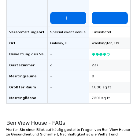
Veranstaltungsortstyp
Special event venue
Luxushotel
Ort
Galway
, IE
Washington
, US
Bewertung des Veranstaltungsortes
-
Gästezimmer
6
237
Meetingräume
-
8
Größter Raum
-
1.800 sq ft
Meetingfläche
-
7.201 sq ft
Ben View House - FAQs
Werfen Sie einen Blick auf häufig gestellte Fragen von Ben View House
zu Gesundheit und Sicherheit, Nachhaltigkeit sowie Vielfalt und