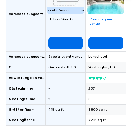
delivers elevated programs that are
creative, polished and executed with
Aktueller Veranstaltungsort
precision across the Rocky Mountain
Veranstaltungsort
Telaya Wine Co.
Promote your
region. One Program. At A Time.
venue
Veranstaltungsortstyp
Special event venue
Luxushotel
Ort
Gartenstadt
, US
Washington
, US
Bewertung des Veranstaltungsortes
-
Gästezimmer
-
237
Meetingräume
2
8
Größter Raum
918 sq ft
1.800 sq ft
Meetingfläche
-
7.201 sq ft