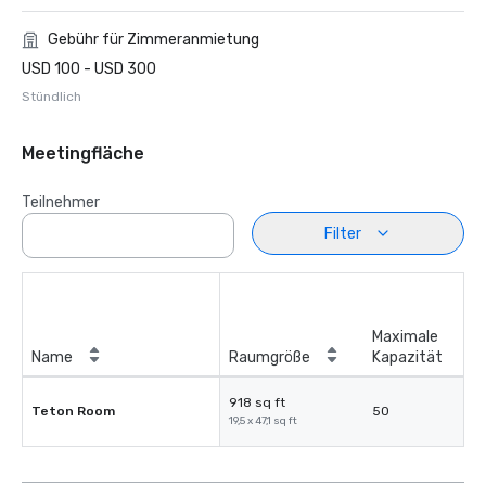
Gebühr für Zimmeranmietung
USD 100 - USD 300
Stündlich
Meetingfläche
Teilnehmer
Filter
Maximale
Name
Raumgröße
Kapazität
918 sq ft
Teton Room
50
19,5 x 47,1 sq ft