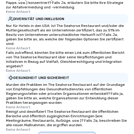
your team members together in
Pappe, usw.) konzentriert? Falls Ja, erläutern Sie bitte Ihre Strategie
zur Abfallvermeidung und -vermeidung.
exciting, driven, purposeful activities
Keine Antwort.
that make a big impression and
DIVERSITÄT UND INKLUSION
generate a genuine team response,
Nur für Hotels in den USA: Ist The Seahorse Restaurant und/oder die
keeping them productive and
Muttergesellschaft als ein Unternehmen zertifiziert, das zu 51% im
engaged. Skill enhancement happens
Besitz von Unternehmen unterschiedlicher Herkunft ist? Falls Ja,
geben Sie bitte an, als welche der folgenden Optionen Sie zertifiziert
in a real-life relatable structure, so
sind:
your takeaways aren’t easily
Keine Antwort.
Falls zutreffend, könnten Sie bitte einen Link zum öffentlichen Bericht
forgotten or lost as soon as the fun
von The Seahorse Restaurant über seine Verpflichtungen und
ends. Let us help you strengthen your
Initiativen in Bezug auf Vielfalt, Gleichberechtigung und Integration
team - on purpose.
angeben?
Keine Antwort.
GESUNDHEIT UND SICHERHEIT
Wurden die Praktiken im The Seahorse Restaurant auf der Grundlage
von Empfehlungen des Gesundheitsdienstes von öffentlichen
Regierungsstellen oder privaten Organisationen entwickelt? Falls ja,
geben Sie bitte an, welche Organisationen zur Entwicklung dieser
Praktiken herangezogen wurden:
Keine Antwort.
Reinigt und desinfiziert The Seahorse Restaurant die öffentlichen
Bereiche und öffentlich zugänglichen Einrichtungen (wie:
Meetingräume, Restaurants, Aufzüge, usw.)? Falls Ja, beschreiben Sie
alle neuen Maßnahmen, die ergriffen wurden.
Keine Antwort.