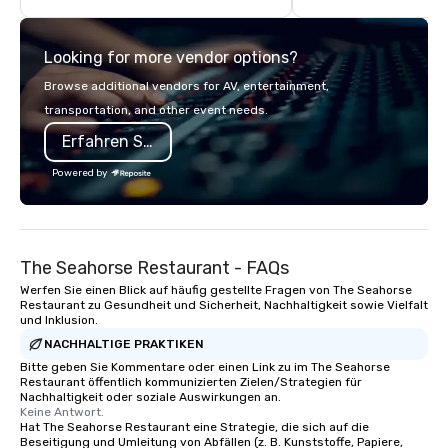
(focused on skill
development/enhancement) or team
Looking for more vendor options?
bonding (focused on relationship-
minded activities) or a combination of
Browse additional vendors for AV, entertainment,
both. But whatever the activity, it
transportation, and other event needs.
needs to be facilitated WITH purpose
Erfahren Sie mehr
and ON purpose. Most team building
programs don’t tie the experience into
Powered by
real-world, job-related application.
But ours does. On Purpose delivers
team building and bonding with a
purpose. Our programs are structured
The Seahorse Restaurant - FAQs
around the way your team operates,
and can be tailored to fit your specific
Werfen Sie einen Blick auf häufig gestellte Fragen von The Seahorse
Restaurant zu Gesundheit und Sicherheit, Nachhaltigkeit sowie Vielfalt
challenges and goals. Your team will
und Inklusion.
engage in collaborative activities that
NACHHALTIGE PRAKTIKEN
build communication, cohesiveness,
Bitte geben Sie Kommentare oder einen Link zu im The Seahorse
and enhance skills like collective
Restaurant öffentlich kommunizierten Zielen/Strategien für
problem solving, while having fun
Nachhaltigkeit oder soziale Auswirkungen an.
Keine Antwort.
together. Team building and bonding
Hat The Seahorse Restaurant eine Strategie, die sich auf die
with On Purpose Adventures brings
Beseitigung und Umleitung von Abfällen (z. B. Kunststoffe, Papiere,