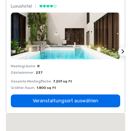
Luxushotel
Luxus
Meetingräume
:
8
Meeti
Gästezimmer
:
237
Gäste
Gesamte Meetingfläche
:
7.201 sq ft
Gesam
Größter Raum
:
1.800 sq ft
Größt
Veranstaltungsort auswählen