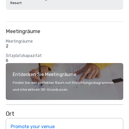
Resort
Meetingräume
Meetingräume
2
Sitzplatzkapazität
6
Entdecken Sie Meetingräume
Finden Sie den perfekten Raum mit Einrichtungsdiagrammen
und interaktiven 3D-Grundrissen.
Ort
Promote your venue
Prom