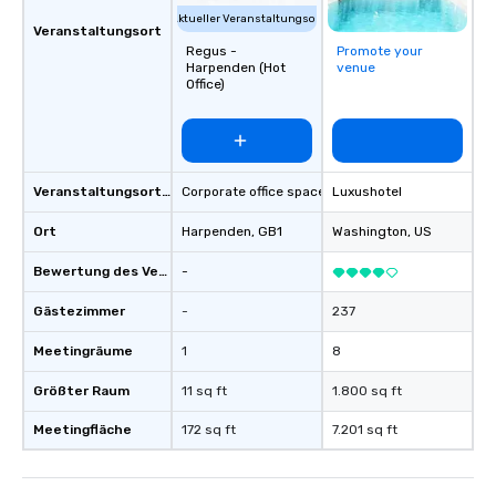
different locations! Th
Aktueller Veranstaltungsort
connections create a f
Veranstaltungsort
Regus -
Promote your
collaborative environ
Harpenden (Hot
venue
communication beyond
Office)
itself.
Veranstaltungsortstyp
Corporate office space
Luxushotel
Ort
Harpenden
, GB1
Washington
, US
Bewertung des Veranstaltungsortes
-
Gästezimmer
-
237
Meetingräume
1
8
Größter Raum
11 sq ft
1.800 sq ft
Meetingfläche
172 sq ft
7.201 sq ft