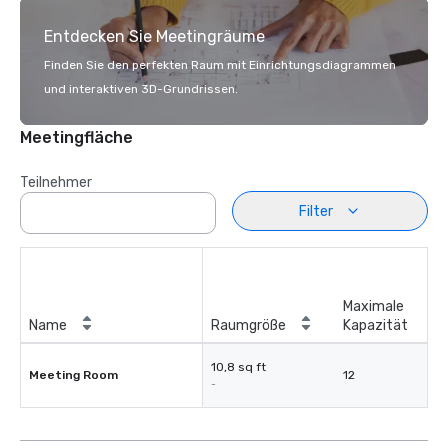
Entdecken Sie Meetingräume
Finden Sie den perfekten Raum mit Einrichtungsdiagrammen
und interaktiven 3D-Grundrissen.
Meetingfläche
Teilnehmer
Filter
Maximale
Name
Raumgröße
Kapazität
10,8 sq ft
Meeting Room
12
-