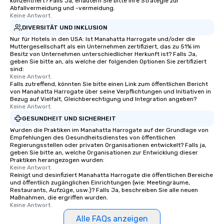
konzentriert? Falls Ja, erläutern Sie bitte Ihre Strategie zur
Abfallvermeidung und -vermeidung.
Keine Antwort.
DIVERSITÄT UND INKLUSION
Nur für Hotels in den USA: Ist Manahatta Harrogate und/oder die
Muttergesellschaft als ein Unternehmen zertifiziert, das zu 51% im
Besitz von Unternehmen unterschiedlicher Herkunft ist? Falls Ja,
geben Sie bitte an, als welche der folgenden Optionen Sie zertifiziert
sind:
Keine Antwort.
Falls zutreffend, könnten Sie bitte einen Link zum öffentlichen Bericht
von Manahatta Harrogate über seine Verpflichtungen und Initiativen in
Bezug auf Vielfalt, Gleichberechtigung und Integration angeben?
Keine Antwort.
GESUNDHEIT UND SICHERHEIT
Wurden die Praktiken im Manahatta Harrogate auf der Grundlage von
Empfehlungen des Gesundheitsdienstes von öffentlichen
Regierungsstellen oder privaten Organisationen entwickelt? Falls ja,
geben Sie bitte an, welche Organisationen zur Entwicklung dieser
Praktiken herangezogen wurden:
Keine Antwort.
Reinigt und desinfiziert Manahatta Harrogate die öffentlichen Bereiche
und öffentlich zugänglichen Einrichtungen (wie: Meetingräume,
Restaurants, Aufzüge, usw.)? Falls Ja, beschreiben Sie alle neuen
Maßnahmen, die ergriffen wurden.
Keine Antwort.
Alle FAQs anzeigen