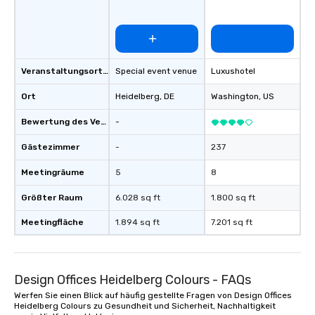
Veranstaltungsortstyp
Special event venue
Luxushotel
Ort
Heidelberg
, DE
Washington
, US
Bewertung des Veranstaltungsortes
-
Gästezimmer
-
237
Meetingräume
5
8
Größter Raum
6.028 sq ft
1.800 sq ft
Meetingfläche
1.894 sq ft
7.201 sq ft
Design Offices Heidelberg Colours - FAQs
Werfen Sie einen Blick auf häufig gestellte Fragen von Design Offices
Heidelberg Colours zu Gesundheit und Sicherheit, Nachhaltigkeit