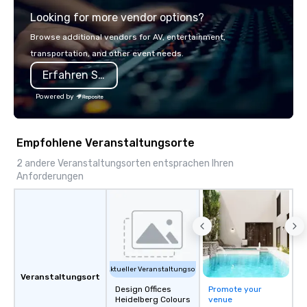
explore the mindsets d
Looking for more vendor options?
world's fastest-growi
or walk away with a pr
Browse additional vendors for AV, entertainment,
innovation playbook, S
transportation, and other event needs.
programming that is 
Erfahren Sie mehr
substantive, and uniqu
the Valley. Ideal for g
Powered by
Fully customizable by 
seniority, and objectiv
Empfohlene Veranstaltungsorte
2 andere Veranstaltungsorten entsprachen Ihren
Anforderungen
Aktueller Veranstaltungsort
Veranstaltungsort
Design Offices
Promote your
Heidelberg Colours
venue