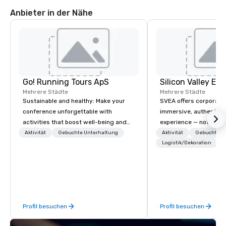
Anbieter in der Nähe
Go! Running Tours ApS
Mehrere Städte
Mehrere Städte
Sustainable and healthy: Make your
SVEA offers corporate
conference unforgettable with
immersive, authentic S
activities that boost well-being and
experience — not a tour
lower carbon footprints. Explore the
transformation. We de
Aktivität
Gebuchte Unterhaltung
Aktivität
Gebuchte U
world on the run with expert local
facilitate custom exec
Logistik/Dekoration
running guides.
tours, learning session
workshops, leadership
behind-the-scenes tec
experiences for visiti
incentive groups, and
Profil besuchen
Profil besuchen
offsites. Whether your
think like a Silicon Val