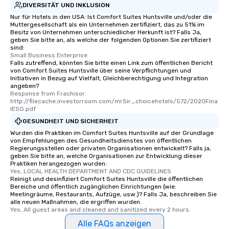
DIVERSITÄT UND INKLUSION
Nur für Hotels in den USA: Ist Comfort Suites Huntsville und/oder die
Muttergesellschaft als ein Unternehmen zertifiziert, das zu 51% im
Besitz von Unternehmen unterschiedlicher Herkunft ist? Falls Ja,
geben Sie bitte an, als welche der folgenden Optionen Sie zertifiziert
sind:
Small Business Enterprise
Falls zutreffend, könnten Sie bitte einen Link zum öffentlichen Bericht
von Comfort Suites Huntsville über seine Verpflichtungen und
Initiativen in Bezug auf Vielfalt, Gleichberechtigung und Integration
angeben?
Response from Frachisor: 
http://filecache.investorroom.com/mr5ir_choicehotels/572/2020Fina
lESG.pdf
GESUNDHEIT UND SICHERHEIT
Wurden die Praktiken im Comfort Suites Huntsville auf der Grundlage
von Empfehlungen des Gesundheitsdienstes von öffentlichen
Regierungsstellen oder privaten Organisationen entwickelt? Falls ja,
geben Sie bitte an, welche Organisationen zur Entwicklung dieser
Praktiken herangezogen wurden:
Yes, LOCAL HEALTH DEPARTMENT AND CDC GUIDELINES
Reinigt und desinfiziert Comfort Suites Huntsville die öffentlichen
Bereiche und öffentlich zugänglichen Einrichtungen (wie:
Meetingräume, Restaurants, Aufzüge, usw.)? Falls Ja, beschreiben Sie
alle neuen Maßnahmen, die ergriffen wurden.
Yes, All guest areas and cleaned and sanitized every 2 hours.
Alle FAQs anzeigen