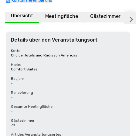
Kontaktieren Sie uns
Übersicht
Meetingfläche
Gästezimmer
O
Details über den Veranstaltungsort
Kette
Choice Hotels and Radisson Americas
Marke
Comfort Suites
Baujahr
-
Renovierung
-
Gesamte Meetingfläche
-
Gästezimmer
70
Art des Veranstaltungsortes