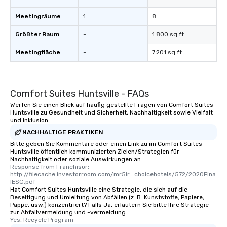
Meetingräume
1
8
Größter Raum
-
1.800 sq ft
Meetingfläche
-
7.201 sq ft
Comfort Suites Huntsville - FAQs
Werfen Sie einen Blick auf häufig gestellte Fragen von Comfort Suites
Huntsville zu Gesundheit und Sicherheit, Nachhaltigkeit sowie Vielfalt
und Inklusion.
NACHHALTIGE PRAKTIKEN
Bitte geben Sie Kommentare oder einen Link zu im Comfort Suites
Huntsville öffentlich kommunizierten Zielen/Strategien für
Nachhaltigkeit oder soziale Auswirkungen an.
Response from Franchisor: 
http://filecache.investorroom.com/mr5ir_choicehotels/572/2020Fina
lESG.pdf
Hat Comfort Suites Huntsville eine Strategie, die sich auf die
Beseitigung und Umleitung von Abfällen (z. B. Kunststoffe, Papiere,
Pappe, usw.) konzentriert? Falls Ja, erläutern Sie bitte Ihre Strategie
zur Abfallvermeidung und -vermeidung.
Yes, Recycle Program