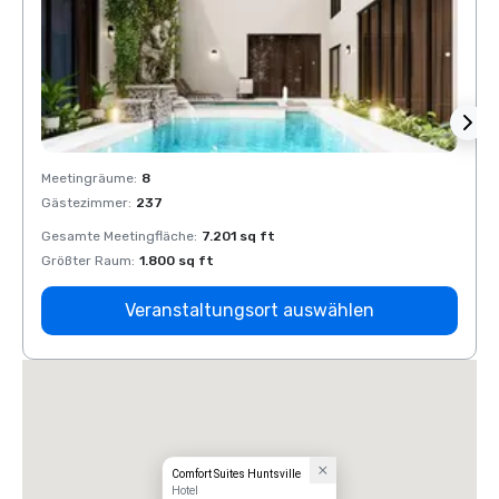
Meetingräume
:
8
Meeti
Gästezimmer
:
237
Gäste
Gesamte Meetingfläche
:
7.201 sq ft
Gesam
Größter Raum
:
1.800 sq ft
Größt
Veranstaltungsort auswählen
Comfort Suites Huntsville
Hotel