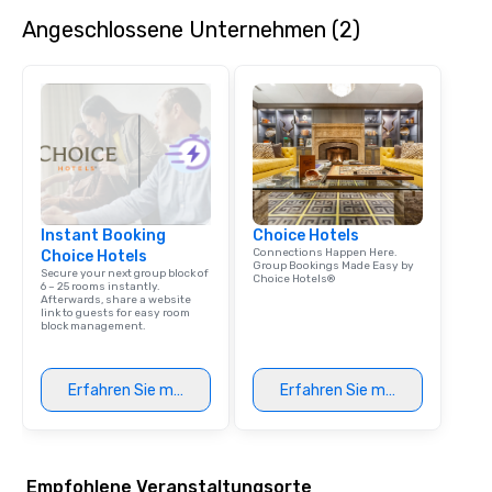
Angeschlossene Unternehmen (2)
Instant Booking
Choice Hotels
Connections Happen Here.
Choice Hotels
Group Bookings Made Easy by
Secure your next group block of
Choice Hotels®
6 – 25 rooms instantly.
Afterwards, share a website
link to guests for easy room
block management.
Erfahren Sie mehr
Erfahren Sie mehr
Empfohlene Veranstaltungsorte