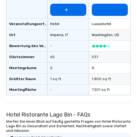
Veranstaltungsortstyp
Hotel
Luxushotel
Ort
Imperia
, IT
Washington
, US
Bewertung des Veranstaltungsortes
-
Gästezimmer
65
237
Meetingräume
5
8
Größter Raum
1 sq ft
1.800 sq ft
Meetingfläche
-
7.201 sq ft
Hotel Ristorante Lago Bin - FAQs
Werfen Sie einen Blick auf häufig gestellte Fragen von Hotel Ristorante
Lago Bin zu Gesundheit und Sicherheit, Nachhaltigkeit sowie Vielfalt
und Inklusion.