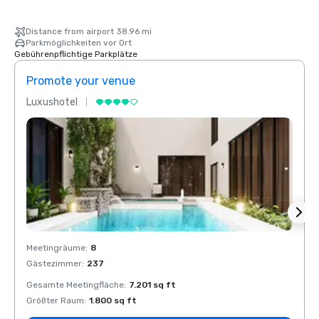
Distance from airport 38.96 mi
Parkmöglichkeiten vor Ort
Gebührenpflichtige Parkplätze
Promote your venue
Prom
Luxushotel
Luxus
Meetingräume
:
8
Meeti
Gästezimmer
:
237
Gäste
Gesamte Meetingfläche
:
7.201 sq ft
Gesam
Größter Raum
:
1.800 sq ft
Größt