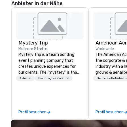
Anbieter in der Nähe
Mystery Trip
Mehrere Städte
Worldwide
Mystery Trip is a team bonding
The American Ac
event planning company that
the corporate & 
creates unique experiences for
industry with a h
our clients. The "mystery" is that
ground & aerial 
none of your guests will know
using elite profe
Aktivität
Bevorzugtes Personal
Gebuchte Unterhalt
what they'll be doing until they
performers. We also do trade
experience it (don't worry...you'll
shows & private e
be in the know!). We believe in the
concept of "true fun" - where
playfulness, connection, and flow
Profil besuchen
Profil besuchen
merge - and build each of our
events with this philosophy in
mind in order to create a space