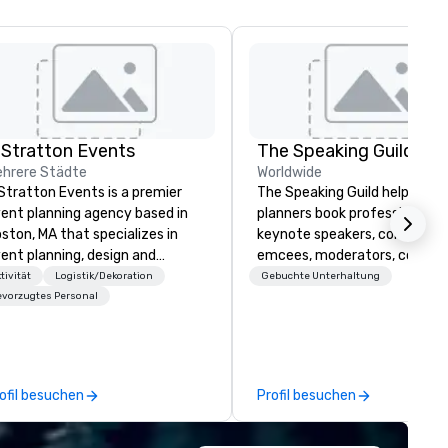
 Stratton Events
The Speaking Guild
hrere Städte
Worldwide
Stratton Events is a premier
The Speaking Guild helps eve
ent planning agency based in
planners book professional
ston, MA that specializes in
keynote speakers, conferenc
ent planning, design and
emcees, moderators, coache
oduction. From intimate
and subject-matter experts 
tivität
Logistik/Dekoration
Gebuchte Unterhaltung
therings to large-scale
corporate meetings, associat
vorzugtes Personal
oductions, we offer full-service
conferences, leadership retre
anning support designed for
awards dinners, and virtual
rporate, nonprofit and private
events. Our speakers cover
ients seeking a partner that
cybersecurity, AI, leadership,
ofil besuchen
Profil besuchen
fers inspiration, organization
communication, disability
d collaboration. Our clients span
inclusion, healthcare resilienc
wide range of industries,
entertainment, and custome