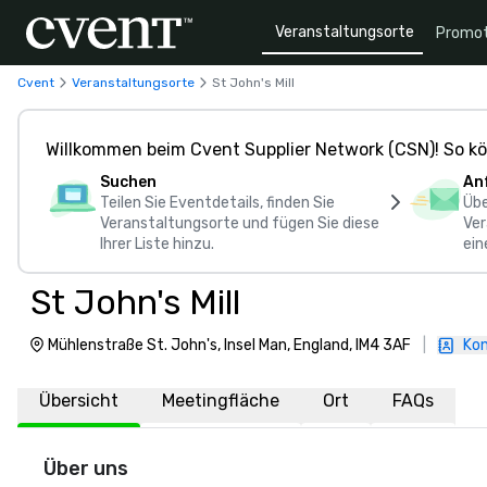
Veranstaltungsorte
Promot
Cvent
Veranstaltungsorte
St John's Mill
Willkommen beim Cvent Supplier Network (CSN)! So kö
Suchen
An
Teilen Sie Eventdetails, finden Sie
Übe
Veranstaltungsorte und fügen Sie diese
Ver
Ihrer Liste hinzu.
ein
St John's Mill
Mühlenstraße St. John's, Insel Man, England, IM4 3AF
|
Kon
Übersicht
Meetingfläche
Ort
FAQs
Über uns