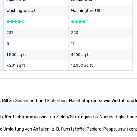
Washington
, US
Washington
, US
237
220
8
17
1.800 sq ft
4.100 sq ft
7.201 sq ft
12.000 sq ft
 Mill zu Gesundheit und Sicherheit, Nachhaltigkeit sowie Vielfalt und I
l öffentlich kommunizierten Zielen/Strategien für Nachhaltigkeit ode
nd Umleitung von Abfällen (z. B. Kunststoffe, Papiere, Pappe, usw.) konz