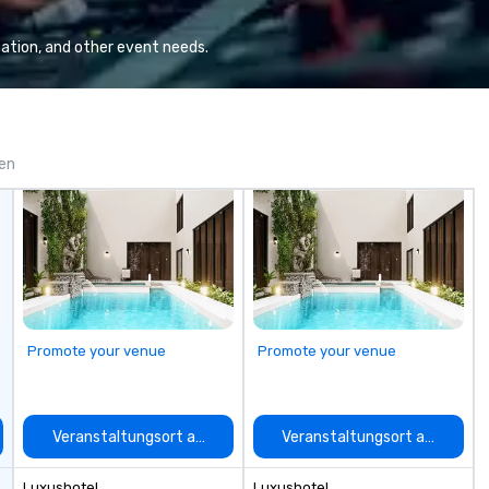
build brand recognition, and
in
motivate their teams. Here is a
en
ation, and other event needs.
snapshot of one of our latest
techno
virtual events. As a forward-
we
thinking full production service
cl
agency that truly understands
co
branding and the corporate world,
an
gen
we always put our clients first.
in
Today, we are more than ever
ex
committed to deliver positive
su
lasting brand experiences that
st
foster results. And we do so by
ev
bringing the VIBE of your business
to life.
Promote your venue
Promote your venue
auswählen
Veranstaltungsort auswählen
Veranstaltungsort auswähle
Luxushotel
Luxushotel