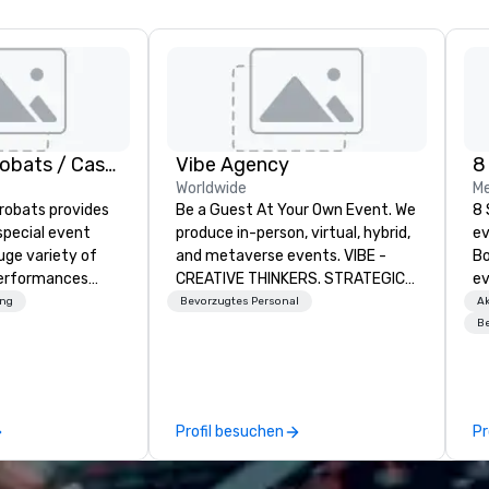
American Acrobats / Castle Productions
Vibe Agency
8
Worldwide
Me
robats provides
Be a Guest At Your Own Event. We
8 
special event
produce in-person, virtual, hybrid,
ev
uge variety of
and metaverse events. VIBE -
Bo
performances
CREATIVE THINKERS. STRATEGIC
ev
ssional
DOERS. Companies that will thrive
pr
ung
Bevorzugtes Personal
Ak
are companies that have a strong
ga
Be
vents as well.
connection with their employees
pr
and customers; as a forward-
pl
thinking agency, we help
co
corporate brands run successful
cl
Profil besuchen
Pr
events, whether be virtual, hybrid
of
or In-person so that they can
an
drive revenue, increase retention,
a 