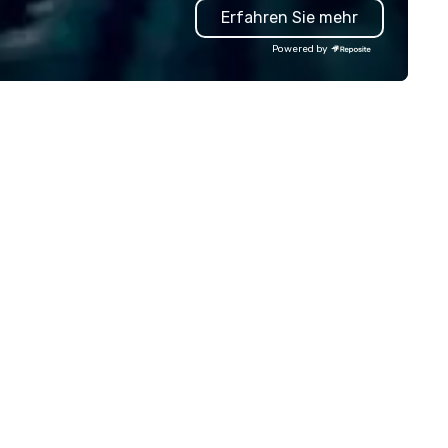
Erfahren Sie mehr
cluding finance, real estate,
experience.
tertainment, retail, sports, and
Powered by
logy. As a trusted partner,
 operate as an extension of our
ients' teams in prioritizing clear
mmunication, shared vision,
d seamless collaboration. From
novative concepts to flawless
ecution, we deliver events that
rpass objectives and set a new
andard for guest experience
ery year.
n