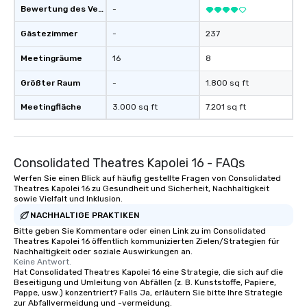
Bewertung des Veranstaltungsortes
-
Gästezimmer
-
237
Meetingräume
16
8
Größter Raum
-
1.800 sq ft
Meetingfläche
3.000 sq ft
7.201 sq ft
Consolidated Theatres Kapolei 16 - FAQs
Werfen Sie einen Blick auf häufig gestellte Fragen von Consolidated
Theatres Kapolei 16 zu Gesundheit und Sicherheit, Nachhaltigkeit
sowie Vielfalt und Inklusion.
NACHHALTIGE PRAKTIKEN
Bitte geben Sie Kommentare oder einen Link zu im Consolidated
Theatres Kapolei 16 öffentlich kommunizierten Zielen/Strategien für
Nachhaltigkeit oder soziale Auswirkungen an.
Keine Antwort.
Hat Consolidated Theatres Kapolei 16 eine Strategie, die sich auf die
Beseitigung und Umleitung von Abfällen (z. B. Kunststoffe, Papiere,
Pappe, usw.) konzentriert? Falls Ja, erläutern Sie bitte Ihre Strategie
zur Abfallvermeidung und -vermeidung.