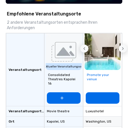
across multiple time zones. Let
something extraordin
Empfohlene Veranstaltungsorte
contact us today!
2 andere Veranstaltungsorten entsprachen Ihren
Anforderungen
Aktueller Veranstaltungsort
Veranstaltungsort
Consolidated
Promote your
Theatres Kapolei
venue
16
Veranstaltungsortstyp
Movie theatre
Luxushotel
Ort
Kapolei
, US
Washington
, US