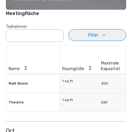
Meetingfläche
Teilnehmer
Filter
Maximale
Name
Raumgröße
Kapazität
1 sq ft
Malt Room
300
-
1 sq ft
Theatre
260
-
Ort