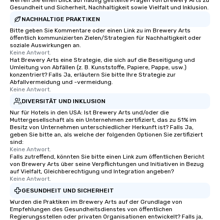
Werfen Sie einen Blick auf häufig gestellte Fragen von Brewery Arts zu
Gesundheit und Sicherheit, Nachhaltigkeit sowie Vielfalt und Inklusion.
wonder among teams.
NACHHALTIGE PRAKTIKEN
Illusionist Matias Let
for his charisma, prof
Bitte geben Sie Kommentare oder einen Link zu im Brewery Arts
öffentlich kommunizierten Zielen/Strategien für Nachhaltigkeit oder
style—our workshops c
soziale Auswirkungen an.
with actionable insigh
Keine Antwort.
Hat Brewery Arts eine Strategie, die sich auf die Beseitigung und
long after the applause. Whet
Umleitung von Abfällen (z. B. Kunststoffe, Papiere, Pappe, usw.)
you're looking to reen
konzentriert? Falls Ja, erläutern Sie bitte Ihre Strategie zur
team, celebrate milest
Abfallvermeidung und -vermeidung.
Keine Antwort.
offer something uniqu
DIVERSITÄT UND INKLUSION
Magic delivers with ch
and creativity. With a
Nur für Hotels in den USA: Ist Brewery Arts und/oder die
Muttergesellschaft als ein Unternehmen zertifiziert, das zu 51% im
customized to your go
Besitz von Unternehmen unterschiedlicher Herkunft ist? Falls Ja,
will walk away inspired
geben Sie bitte an, als welche der folgenden Optionen Sie zertifiziert
sind:
ready to create their 
Keine Antwort.
workplace. *** Let's create Magic
Falls zutreffend, könnten Sie bitte einen Link zum öffentlichen Bericht
Together! *** Contact 
von Brewery Arts über seine Verpflichtungen und Initiativen in Bezug
auf Vielfalt, Gleichberechtigung und Integration angeben?
more about our progra
Keine Antwort.
GESUNDHEIT UND SICHERHEIT
Wurden die Praktiken im Brewery Arts auf der Grundlage von
Empfehlungen des Gesundheitsdienstes von öffentlichen
Regierungsstellen oder privaten Organisationen entwickelt? Falls ja,