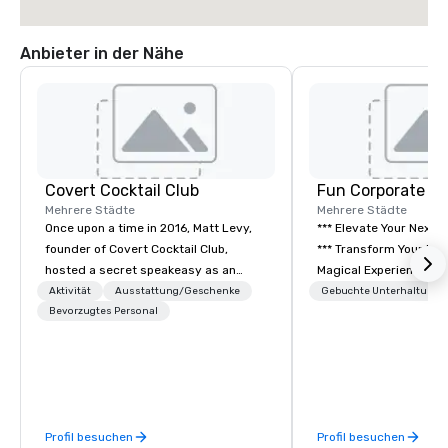
Anbieter in der Nähe
Covert Cocktail Club
Fun Corporate M
Mehrere Städte
Mehrere Städte
Once upon a time in 2016, Matt Levy,
*** Elevate Your Next 
founder of Covert Cocktail Club,
*** Transform Your Event into a
hosted a secret speakeasy as an
Magical Experience with Fun
intimate place for strangers to gather
Corporate Magic, a pr
Aktivität
Ausstattung/Geschenke
Gebuchte Unterhaltung
in his home. The only way to find out
Bevorzugtes Personal
entertainment company
about it was via word of mouth. No
years of experience de
address was given, the only clue
exclusive performance
being a sign placed in the window,
team of magicians, illu
“Cocktails Here”. A lot of people
mentalists, turn event
thought it was pretty cool, even
memorable experience
Profil besuchen
Profil besuchen
before The New York Times wrote
will be talking about fo