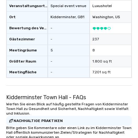
Veranstaltungsortstyp
Special event venue
Luxushotel
Ort
Kidderminster
, GB1
Washington
, US
Bewertung des Veranstaltungsortes
-
Gästezimmer
-
237
Meetingräume
5
8
Größter Raum
-
1.800 sq ft
Meetingfläche
-
7.201 sq ft
Kidderminster Town Hall - FAQs
Werfen Sie einen Blick auf häufig gestellte Fragen von Kidderminster
Town Hall zu Gesundheit und Sicherheit, Nachhaltigkeit sowie Vielfalt
und Inklusion.
NACHHALTIGE PRAKTIKEN
Bitte geben Sie Kommentare oder einen Link zu im Kidderminster Town
Hall öffentlich kommunizierten Zielen/Strategien für Nachhaltigkeit
oder soziale Auswirkungen an.