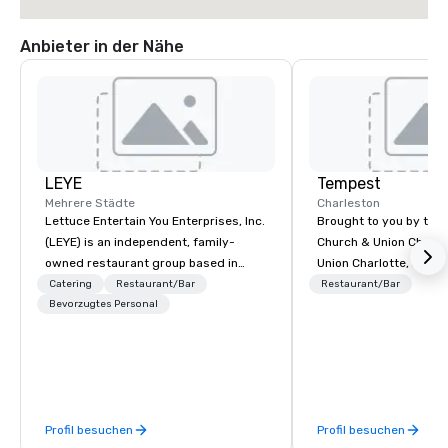
Anbieter in der Nähe
LEYE
Tempest
Mehrere Städte
Charleston
Lettuce Entertain You Enterprises, Inc.
Brought to you by the
(LEYE) is an independent, family-
Church & Union Charle
owned restaurant group based in
Union Charlotte, La Bel
Chicago that owns, manages and
Church & Union Nashvil
Catering
Restaurant/Bar
Restaurant/Bar
licenses more than 130
Bevorzugtes Personal
new upscale seafood r
establishments in Illinois, Minnesota,
Voted 2020 Best New 
Maryland, Nevada, California, Texas,
USA Today’s 10 Best. L
Virginia and Washington D.C. We were
former historic Harrio
founded in June 1971 by Richard
Home for Sailors, next
Melman and Jerry A. Orzoff with the
& Union Charleston. T
Profil besuchen
Profil besuchen
opening of R.J. Grunts and today,
hyper-local, sustainab