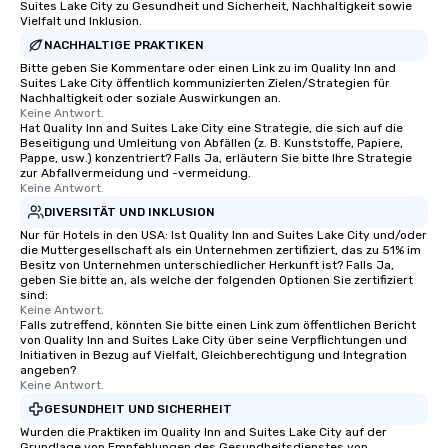
Suites Lake City zu Gesundheit und Sicherheit, Nachhaltigkeit sowie
Vielfalt und Inklusion.
NACHHALTIGE PRAKTIKEN
Bitte geben Sie Kommentare oder einen Link zu im Quality Inn and
Suites Lake City öffentlich kommunizierten Zielen/Strategien für
Nachhaltigkeit oder soziale Auswirkungen an.
Keine Antwort.
Hat Quality Inn and Suites Lake City eine Strategie, die sich auf die
Beseitigung und Umleitung von Abfällen (z. B. Kunststoffe, Papiere,
Pappe, usw.) konzentriert? Falls Ja, erläutern Sie bitte Ihre Strategie
zur Abfallvermeidung und -vermeidung.
Keine Antwort.
DIVERSITÄT UND INKLUSION
Nur für Hotels in den USA: Ist Quality Inn and Suites Lake City und/oder
die Muttergesellschaft als ein Unternehmen zertifiziert, das zu 51% im
Besitz von Unternehmen unterschiedlicher Herkunft ist? Falls Ja,
geben Sie bitte an, als welche der folgenden Optionen Sie zertifiziert
sind:
Keine Antwort.
Falls zutreffend, könnten Sie bitte einen Link zum öffentlichen Bericht
von Quality Inn and Suites Lake City über seine Verpflichtungen und
Initiativen in Bezug auf Vielfalt, Gleichberechtigung und Integration
angeben?
Keine Antwort.
GESUNDHEIT UND SICHERHEIT
Wurden die Praktiken im Quality Inn and Suites Lake City auf der
Grundlage von Empfehlungen des Gesundheitsdienstes von