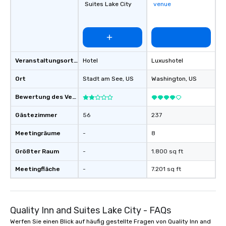
Suites Lake City
venue
Veranstaltungsortstyp
Hotel
Luxushotel
Ort
Stadt am See
, US
Washington
, US
Bewertung des Veranstaltungsortes
Gästezimmer
56
237
Meetingräume
-
8
Größter Raum
-
1.800 sq ft
Meetingfläche
-
7.201 sq ft
Quality Inn and Suites Lake City - FAQs
Werfen Sie einen Blick auf häufig gestellte Fragen von Quality Inn and