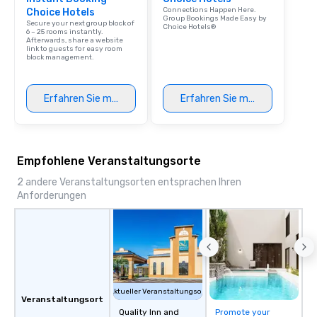
Connections Happen Here.
Choice Hotels
Group Bookings Made Easy by
Secure your next group block of
Choice Hotels®
6 – 25 rooms instantly.
Afterwards, share a website
link to guests for easy room
block management.
Erfahren Sie mehr
Erfahren Sie mehr
Empfohlene Veranstaltungsorte
2 andere Veranstaltungsorten entsprachen Ihren
Anforderungen
Aktueller Veranstaltungsort
Veranstaltungsort
Quality Inn and
Promote your