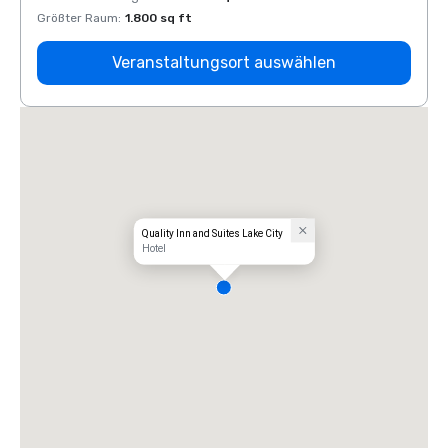
Größter Raum
:
1.800 sq ft
Größt
Veranstaltungsort auswählen
Quality Inn and Suites Lake City
Hotel