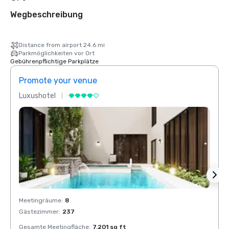
Wegbeschreibung
Distance from airport 24.6 mi
Parkmöglichkeiten vor Ort
Gebührenpflichtige Parkplätze
Promote your venue
Prom
Luxushotel
Luxus
Meetingräume
:
8
Meeti
Gästezimmer
:
237
Gäste
Gesamte Meetingfläche
:
7.201 sq ft
Gesam