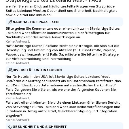
Staybridge Suites Lakeland West - FAQs
Werfen Sie einen Blick auf häufig gestellte Fragen von Staybridge
Suites Lakeland West zu Gesundheit und Sicherheit, Nachhaltigkeit
sowie Vielfalt und Inklusion.
NACHHALTIGE PRAKTIKEN
Bitte geben Sie Kommentare oder einen Link zu im Staybridge Suites
Lakeland West öffentlich kommunizierten Zielen/Strategien für
Nachhaltigkeit oder soziale Auswirkungen an.
Keine Antwort.
Hat Staybridge Suites Lakeland West eine Strategie, die sich auf die
Beseitigung und Umleitung von Abfällen (z. B. Kunststoffe, Papiere,
Pappe, usw.) konzentriert? Falls Ja, erläutern Sie bitte Ihre Strategie
zur Abfallvermeidung und -vermeidung.
Keine Antwort.
DIVERSITÄT UND INKLUSION
Nur für Hotels in den USA: Ist Staybridge Suites Lakeland West
und/oder die Muttergesellschaft als ein Unternehmen zertifiziert, das
zu 51% im Besitz von Unternehmen unterschiedlicher Herkunft ist?
Falls Ja, geben Sie bitte an, als welche der folgenden Optionen Sie
zertifiziert sind:
Keine Antwort.
Falls zutreffend, könnten Sie bitte einen Link zum öffentlichen Bericht
von Staybridge Suites Lakeland West über seine Verpflichtungen und
Initiativen in Bezug auf Vielfalt, Gleichberechtigung und Integration
angeben?
Keine Antwort.
GESUNDHEIT UND SICHERHEIT