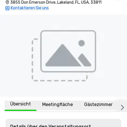
3855 Don Emerson Drive, Lakeland, FL, USA, 33811
Kontaktieren Sie uns
Übersicht
Meetingfläche
Gästezimmer
O
Details über den Veranstaltungsort