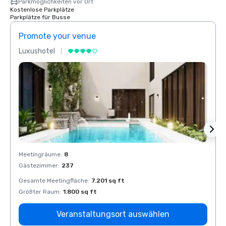
Parkmöglichkeiten vor Ort
Kostenlose Parkplätze
Parkplätze für Busse
Promote your venue
Prom
Luxushotel
Luxus
Meetingräume
:
8
Meeti
Gästezimmer
:
237
Gäste
Gesamte Meetingfläche
:
7.201 sq ft
Gesam
Größter Raum
:
1.800 sq ft
Größt
Veranstaltungsort auswählen