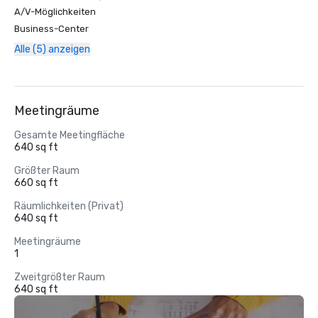
A/V-Möglichkeiten
Business-Center
Alle (5) anzeigen
Meetingräume
Gesamte Meetingfläche
640 sq ft
Größter Raum
660 sq ft
Räumlichkeiten (Privat)
640 sq ft
Meetingräume
1
Zweitgrößter Raum
640 sq ft