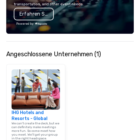
transportation, and other event needs.
Erfahren Sie mehr
Powered by
Angeschlossene Unternehmen (1)
IHG Hotels and
Resorts - Global
We can't create the deck, but we
can definitely make meetings
more fun. So come meet how
you meet. We'll get your group
in the right headspace.