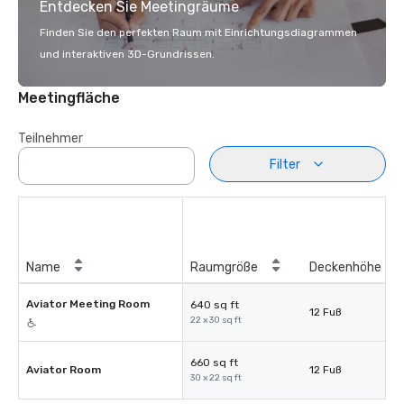
Entdecken Sie Meetingräume
Finden Sie den perfekten Raum mit Einrichtungsdiagrammen
und interaktiven 3D-Grundrissen.
Meetingfläche
Teilnehmer
Filter
Name
Raumgröße
Deckenhöhe
Aviator Meeting Room
640 sq ft
12 Fuß
22 x 30 sq ft
660 sq ft
Aviator Room
12 Fuß
30 x 22 sq ft