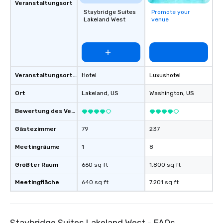
Veranstaltungsort
Staybridge Suites
Promote your
Lakeland West
venue
Veranstaltungsortstyp
Hotel
Luxushotel
Ort
Lakeland
, US
Washington
, US
Bewertung des Veranstaltungsortes
Gästezimmer
79
237
Meetingräume
1
8
Größter Raum
660 sq ft
1.800 sq ft
Meetingfläche
640 sq ft
7.201 sq ft