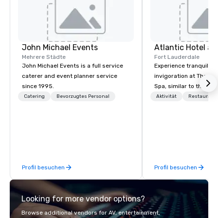
John Michael Events
Atlantic Hotel a
Mehrere Städte
Fort Lauderdale
John Michael Events is a full service
Experience tranquility
caterer and event planner service
invigoration at The Atl
since 1995.
Spa, similar to the sun
ocean. Here, concerns
Catering
Bevorzugtes Personal
Aktivität
Restaurant
deadlines and schedul
replaced by a unique 
and excitement. Our n
rooms and suites offer
setting for meetings, 
retreats, and wedding
Profil besuchen
Profil besuchen
Looking for more vendor options?
Browse additional vendors for AV, entertainment,