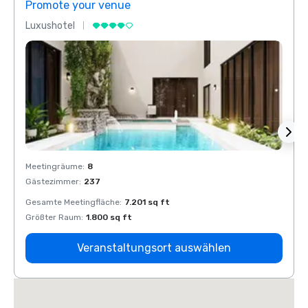
Promote your venue
Prom
Luxushotel
Luxus
Meetingräume
:
8
Meeti
Gästezimmer
:
237
Gäste
Gesamte Meetingfläche
:
7.201 sq ft
Gesam
Größter Raum
:
1.800 sq ft
Größt
Veranstaltungsort auswählen