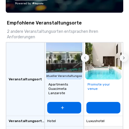
group tour, we ensure every
Powered by
experience is personalized, efficient,
and unforgettable. From Lisbon to
Porto, the Algarve to the Douro Valley,
Empfohlene Veranstaltungsorte
Portugal Views DMC crafts unique and
immersive journeys designed to meet
2 andere Veranstaltungsorten entsprachen Ihren
Anforderungen
the needs of discerning clients.
Aktueller Veranstaltungsort
Veranstaltungsort
Apartments
Promote your
Guacimeta
venue
Lanzarote
Veranstaltungsortstyp
Hotel
Luxushotel