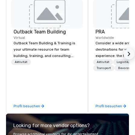
Outback Team Building
PRA
Virtual
Worldwide
Outback Team Building & Training is
Consider a wide array 
your ultimate resource for team
destinations for your 
building, training, and consulting.
experience: the histori
Recommended by over 30,000+
charming South, all-A
Aktivität
Aktivität
Logistik/De
corporate groups across North
Midwest, or picturesqu
Transport
Bevorzugte
America, our 80+ solutions are
you have an expert par
available anywhere, anytime, for any
collaborate with you,
sized group.
program takes you, to 
extraordinary events f
participants.
Profil besuchen
Profil besuchen
Looking for more vendor options?
Browse additional vendors for AV, entertainment,