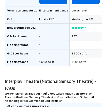
Veranstaltungsortstyp
Entertainment venue
Luxushotel
Ort
Leeds
, GB1
Washington
, US
Bewertung des Veranstaltungsortes
-
Gästezimmer
-
237
Meetingräume
1
8
Größter Raum
-
1.800 sq ft
Meetingfläche
1.540 sq ft
7.201 sq ft
Interplay Theatre (National Sensory Theatre) -
FAQs
Werfen Sie einen Blick auf häufig gestellte Fragen von Interplay
Theatre (National Sensory Theatre) zu Gesundheit und Sicherheit,
Nachhaltigkeit sowie Vielfalt und Inklusion.
NACHHALTIGE PRAKTIKEN