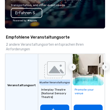
transportation, and other event needs.
Erfahren Sie mehr
Powered by
Empfohlene Veranstaltungsorte
2 andere Veranstaltungsorten entsprachen Ihren
Anforderungen
Aktueller Veranstaltungsort
Veranstaltungsort
Interplay Theatre
Promote your
(National Sensory
venue
Theatre)