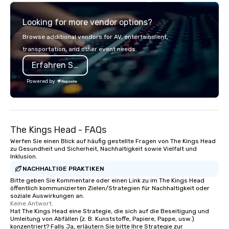
neighboring states. We
luxury charter buses, 
Looking for more vendor options?
shuttles, and private 
Why Event Planners C
Browse additional vendors for AV, entertainment,
Diverse Fleet: Sedans 
transportation, and other event needs.
passenger motor coa
Erfahren Sie mehr
Professional Drivers: T
profile events Custom
Powered by
Scheduling Branded Ex
Custom wraps & signag
Services: Champagne 
carpet arrivals Ideal f
The Kings Head - FAQs
Events & Conferences
Rehearsal Dinners Mus
Werfen Sie einen Blick auf häufig gestellte Fragen von The Kings Head
zu Gesundheit und Sicherheit, Nachhaltigkeit sowie Vielfalt und
Festivals Sports Team
Inklusion.
& School Group Trips A
NACHHALTIGE PRAKTIKEN
& Hotel Shuttles Servi
Bitte geben Sie Kommentare oder einen Link zu im The Kings Head
Tennessee and surroun
öffentlich kommunizierten Zielen/Strategien für Nachhaltigkeit oder
soziale Auswirkungen an.
Keine Antwort.
Hat The Kings Head eine Strategie, die sich auf die Beseitigung und
Umleitung von Abfällen (z. B. Kunststoffe, Papiere, Pappe, usw.)
konzentriert? Falls Ja, erläutern Sie bitte Ihre Strategie zur