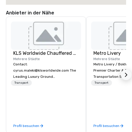
Anbieter in der Nähe
KLS Worldwide Chauffered Services
Metro Livery
Mehrere Städte
Mehrere Städte
Contact:
Metro Livery / Bokhari
cyrus.maleki@klsworldwide.com The
Premier Charter & Eve
Leading Luxury Ground
Transportation Servin
Transportation company since 1998
with Style, Comfort & R
Transport
Transport
Whether you're planni
retreat, wedding celeb
festival, or sporting e
Coaches delivers sea
transportation solution
your needs. Based in N
Profil besuchen
Profil besuchen
serving all of Tenness