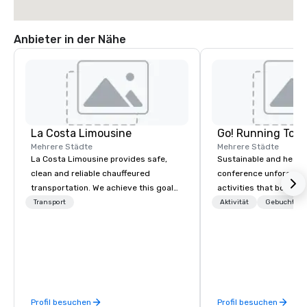
Anbieter in der Nähe
La Costa Limousine
Go! Running Tour
Mehrere Städte
Mehrere Städte
La Costa Limousine provides safe,
Sustainable and healt
clean and reliable chauffeured
conference unforgetta
transportation. We achieve this goal
activities that boost 
with highly trained chauffeurs, the
lower carbon footprint
Transport
Aktivität
Gebuchte U
newest vehicles available and a
world on the run with e
commitment to Five Star service. The
running guides.
difference between La Costa
Limousine and other companies can
be explained using one word – quality.
From our perfectly maintained fleet of
Profil besuchen
Profil besuchen
late model luxury vehicles to the