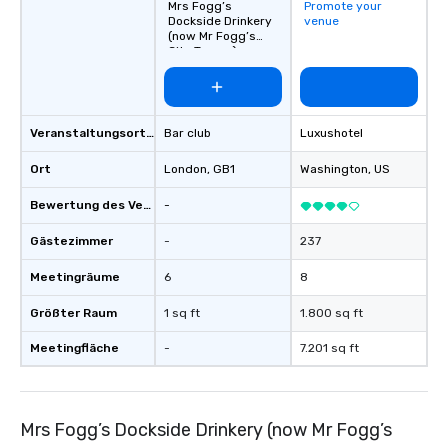
Mrs Fogg’s
Promote your
Dockside Drinkery
venue
(now Mr Fogg’s
City Tavern)
Veranstaltungsortstyp
Bar club
Luxushotel
Ort
London
, GB1
Washington
, US
Bewertung des Veranstaltungsortes
-
Gästezimmer
-
237
Meetingräume
6
8
Größter Raum
1 sq ft
1.800 sq ft
Meetingfläche
-
7.201 sq ft
Mrs Fogg’s Dockside Drinkery (now Mr Fogg’s