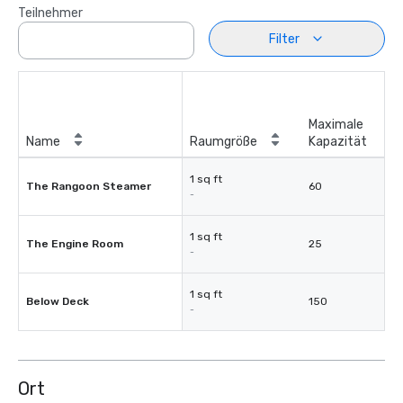
Teilnehmer
Filter
Maximale
Name
Raumgröße
Kapazität
1 sq ft
The Rangoon Steamer
60
-
1 sq ft
The Engine Room
25
-
1 sq ft
Below Deck
150
-
Ort