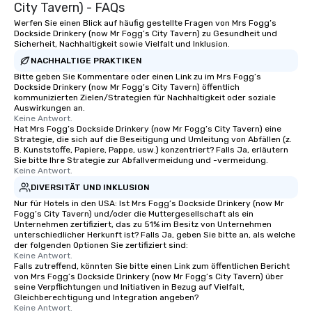
City Tavern) - FAQs
Werfen Sie einen Blick auf häufig gestellte Fragen von Mrs Fogg’s
Dockside Drinkery (now Mr Fogg’s City Tavern) zu Gesundheit und
Sicherheit, Nachhaltigkeit sowie Vielfalt und Inklusion.
NACHHALTIGE PRAKTIKEN
Bitte geben Sie Kommentare oder einen Link zu im Mrs Fogg’s
Dockside Drinkery (now Mr Fogg’s City Tavern) öffentlich
kommunizierten Zielen/Strategien für Nachhaltigkeit oder soziale
Auswirkungen an.
Keine Antwort.
Hat Mrs Fogg’s Dockside Drinkery (now Mr Fogg’s City Tavern) eine
Strategie, die sich auf die Beseitigung und Umleitung von Abfällen (z.
B. Kunststoffe, Papiere, Pappe, usw.) konzentriert? Falls Ja, erläutern
Sie bitte Ihre Strategie zur Abfallvermeidung und -vermeidung.
Keine Antwort.
DIVERSITÄT UND INKLUSION
Nur für Hotels in den USA: Ist Mrs Fogg’s Dockside Drinkery (now Mr
Fogg’s City Tavern) und/oder die Muttergesellschaft als ein
Unternehmen zertifiziert, das zu 51% im Besitz von Unternehmen
unterschiedlicher Herkunft ist? Falls Ja, geben Sie bitte an, als welche
der folgenden Optionen Sie zertifiziert sind:
Keine Antwort.
Falls zutreffend, könnten Sie bitte einen Link zum öffentlichen Bericht
von Mrs Fogg’s Dockside Drinkery (now Mr Fogg’s City Tavern) über
seine Verpflichtungen und Initiativen in Bezug auf Vielfalt,
Gleichberechtigung und Integration angeben?
Keine Antwort.