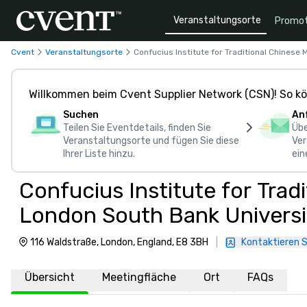
Veranstaltungsorte
Promot
Cvent
Veranstaltungsorte
Confucius Institute for Traditional Chinese
Willkommen beim Cvent Supplier Network (CSN)! So kö
Suchen
An
Teilen Sie Eventdetails, finden Sie
Übe
Veranstaltungsorte und fügen Sie diese
Ver
Ihrer Liste hinzu.
ein
Confucius Institute for Trad
London South Bank Universi
116 Waldstraße, London, England, E8 3BH
|
Kontaktieren S
Übersicht
Meetingfläche
Ort
FAQs