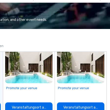
se
pl
Lo
We
ation, and other event needs.
se
6 
co
sy
fo
gen
co
it
Promote your venue
Promote your venue
auswählen
Veranstaltungsort auswählen
Veranstaltungsort auswähle