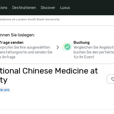
ions
Destinationen
Discover
Luxus
 Medicine at London South Bank University
nnen Sie loslegen:
frage senden
Buchung
rprüfen Sie Ihre ausgewählten
Vergleichen Sie Angebot
anstaltungsorte und senden Sie
buchen Sie den perfekte
e Anfrage
für Ihr Event
itional Chinese Medicine at
ty
ie uns