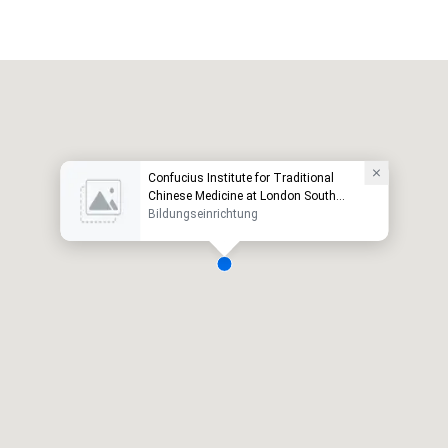
Confucius Institute for Traditional
Chinese Medicine at London South
Bank University
Bildungseinrichtung