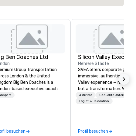
ig Ben Coaches Ltd
ondon
Mehrere Städte
emium Group Transportation
SVEA offers corporate groups
ross London & the United
immersive, authentic Silicon
 Big Ben Coaches is a
Valley experience — not a tour
ndon-based executive coach
but a transformation. We des
erator specialising in reliable,
and facilitate custom execu
ansport
Aktivität
Gebuchte Unterhaltung
gh-quality group transportation
innovation tours, learning
Logistik/Dekoration
r leisure, educational, corporate
sessions, innovation worksho
d MICE travel. Known for our
leadership intensives, and be
ofessionalism, punctuality, and
the-scenes tech culture
odern Mercedes-Benz
experiences for visiting
ofil besuchen
Profil besuchen
ecutive fleet, we provide
delegations, incentive groups