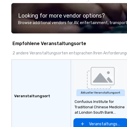
model luxury vehicles to the
highly experienced and
Looking for more vendor options?
professional team of chauffeurs
and support staff; you will know
Browse additional vendors for AV, entertainment, transport
quality when you travel with La
Costa Limousine.
Empfohlene Veranstaltungsorte
2 andere Veranstaltungsorten entsprachen Ihren Anforderun
Aktueller Veranstaltungsort
Veranstaltungsort
Confucius Institute for
Traditional Chinese Medicine
at London South Bank
University
Veranstaltungsort 