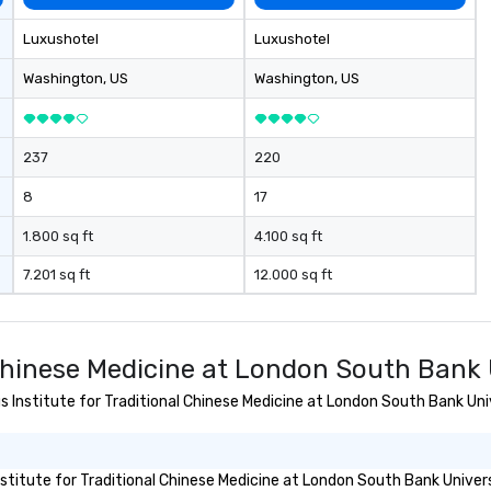
Luxushotel
Luxushotel
Washington
, US
Washington
, US
237
220
8
17
1.800 sq ft
4.100 sq ft
7.201 sq ft
12.000 sq ft
 Chinese Medicine at London South Bank 
us Institute for Traditional Chinese Medicine at London South Bank Un
stitute for Traditional Chinese Medicine at London South Bank Univer