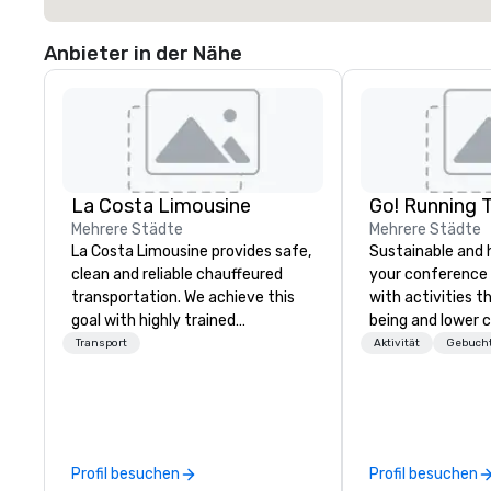
Anbieter in der Nähe
La Costa Limousine
Go! Running 
Mehrere Städte
Mehrere Städte
La Costa Limousine provides safe,
Sustainable and 
clean and reliable chauffeured
your conference
transportation. We achieve this
with activities t
goal with highly trained
being and lower c
chauffeurs, the newest vehicles
Explore the world
Transport
Aktivität
Gebucht
available and a commitment to
expert local runn
Five Star service. The difference
between La Costa Limousine and
other companies can be explained
using one word – quality. From our
Profil besuchen
Profil besuchen
perfectly maintained fleet of late