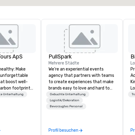
Tours ApS
PullSpark
B
Mehrere Städte
L
healthy: Make
We’re an experiential events
Pr
 unforgettable
agency that partners with teams
Ac
hat boost well-
to create experiences that make
Kingdom
arbon footprints.
brands easy to love and hard to
Lo
 on the run with
forget. Most companies already
op
e Unterhaltung
Gebuchte Unterhaltung
Tr
ing guides.
know what makes them easy to
hi
Logistik/Dekoration
Bevorzugtes Personal
love; we help teams design
fo
moments that truly stick backed
an
by our trademarked neuroscience
pr
tool, Nistinct.
m
Profil besuchen
Pr
ex