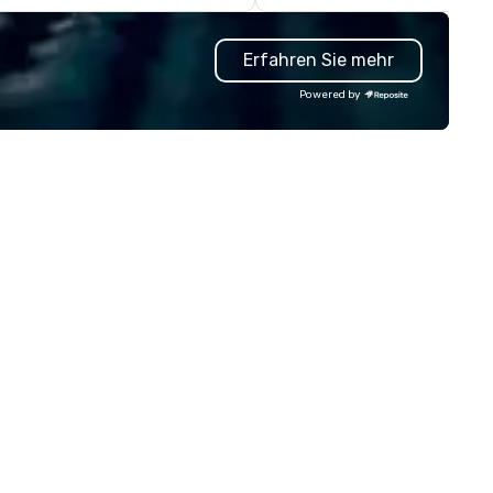
amless transport solutions for
corporate offsites. Whether 
anners delivering programmes in
group wants to think like a Sil
Erfahren Sie mehr
ndon and throughout the UK.
Valley founder, explore the
 operate a fleet of 49–53
mindsets driving the world's
Powered by
ater executive coaches, all Euro
fastest-growing companies, 
/ ULEZ compliant, featuring air-
walk away with a practical
nditioning, reclining seats, PA
innovation playbook, SVEA
stem and USB charging, ideal
delivers programming that is
r group tours, airport transfers,
memorable, substantive, and
rporate visits, multi-day
uniquely rooted in the Valley. 
ineraries, and event logistics.
for groups of 10–200. Fully
customizable by industry,
seniority, and objectives.
n